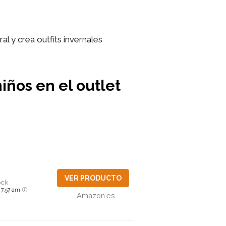
l y crea outfits invernales
iños en el outlet
VER PRODUCTO
ock
6 7:57 am
Amazon.es