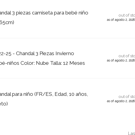
ndal 3 piezas camiseta para bebé niño
out of st
as of agosto 2, 202
(65cm)
2-25 - Chandal 3 Piezas Invierno
out of st
as of agosto 2, 202
é-niños Color: Nube Talla: 12 Meses
ndal para niño (FR/ES, Edad, 10 años,
out of st
as of agosto 2, 202
eto)
Las