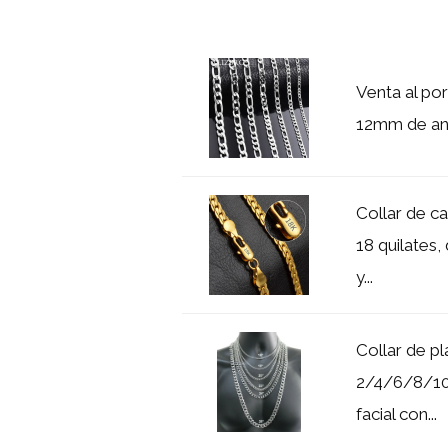
Venta al por
12mm de anc
Collar de c
18 quilates
y...
Collar de p
2/4/6/8/10
facial con...