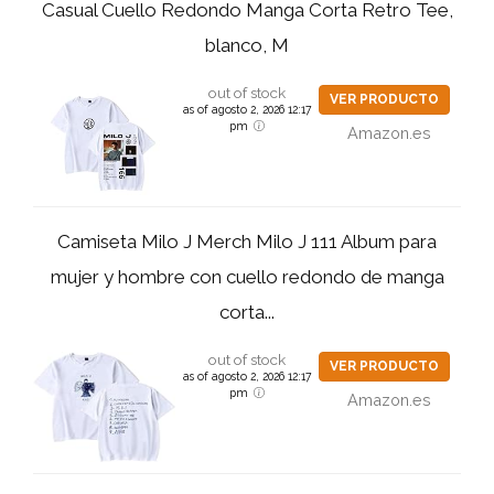
Casual Cuello Redondo Manga Corta Retro Tee,
blanco, M
out of stock
VER PRODUCTO
as of agosto 2, 2026 12:17
pm
Amazon.es
Camiseta Milo J Merch Milo J 111 Album para
mujer y hombre con cuello redondo de manga
corta...
out of stock
VER PRODUCTO
as of agosto 2, 2026 12:17
pm
Amazon.es