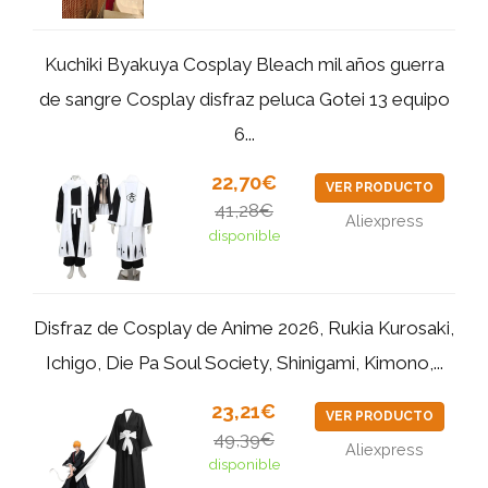
Kuchiki Byakuya Cosplay Bleach mil años guerra
de sangre Cosplay disfraz peluca Gotei 13 equipo
6...
22,70€
VER PRODUCTO
41,28€
Aliexpress
disponible
Disfraz de Cosplay de Anime 2026, Rukia Kurosaki,
Ichigo, Die Pa Soul Society, Shinigami, Kimono,...
23,21€
VER PRODUCTO
49,39€
Aliexpress
disponible