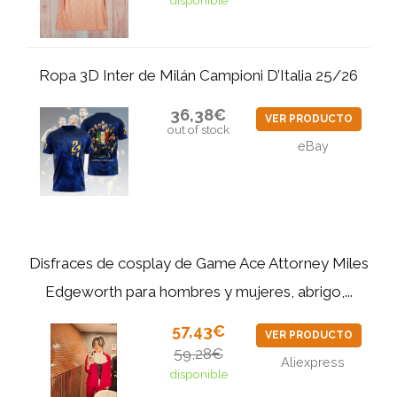
Ropa 3D Inter de Milán Campioni D’Italia 25/26
36,38€
VER PRODUCTO
out of stock
eBay
Disfraces de cosplay de Game Ace Attorney Miles
Edgeworth para hombres y mujeres, abrigo,...
57,43€
VER PRODUCTO
59,28€
Aliexpress
disponible