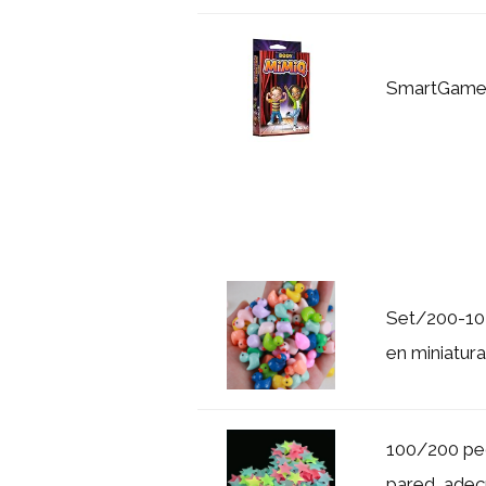
SmartGame
Set/200-10 
en miniatura
100/200 peg
pared, adec