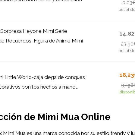
0,03
out of st
 Sorpresa Heyone Mimi Serie
14,8
de Recuerdos, Figura de Anime Mimi
23,90
out of st
18,2
 Little World-caja ciega de conques,
37,98
orativos bonitos hechos a mano,...
disponi
ección de Mimi Mua Online
o
: Mimi Mua es una marca conocida por su estilo trendy y ju