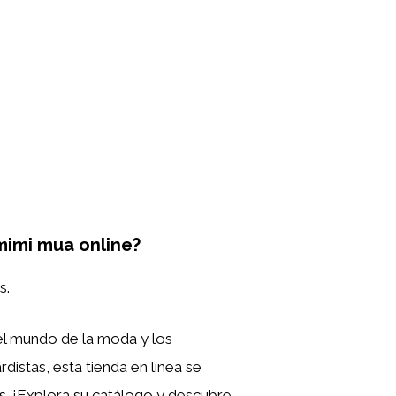
mimi mua online?
s.
el mundo de la moda y los
istas, esta tienda en línea se
es. ¡Explora su catálogo y descubre