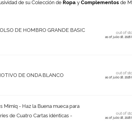
usividad de su Colección de
Ropa
y
Complementos
de M
 BOLSO DE HOMBRO GRANDE BASIC
out of st
as of julio 18, 202
out of st
 MOTIVO DE ONDA BLANCO
as of julio 18, 202
 Mimiq - Haz la Buena mueca para
out of st
ies de Cuatro Cartas idénticas -
as of julio 18, 202