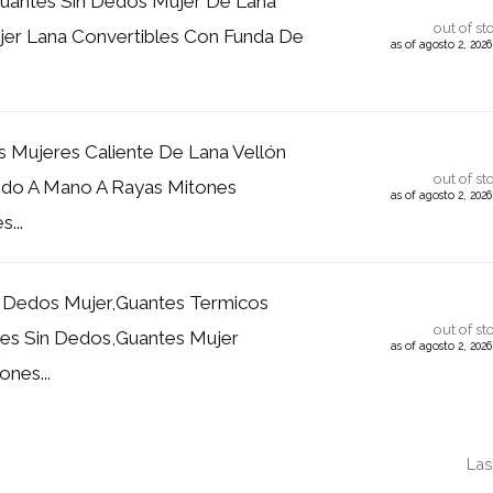
antes Sin Dedos Mujer De Lana
out of st
er Lana Convertibles Con Funda De
as of agosto 2, 202
s Mujeres Caliente De Lana Vellón
out of st
ido A Mano A Rayas Mitones
as of agosto 2, 202
...
n Dedos Mujer,Guantes Termicos
out of st
es Sin Dedos,Guantes Mujer
as of agosto 2, 202
ones...
Las