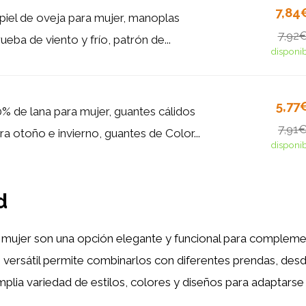
7,84
piel de oveja para mujer, manoplas
7,92
ueba de viento y frío, patrón de...
disponi
5,77
% de lana para mujer, guantes cálidos
7,91
a otoño e invierno, guantes de Color...
disponi
d
mujer son una opción elegante y funcional para complement
 versátil permite combinarlos con diferentes prendas, des
plia variedad de estilos, colores y diseños para adaptarse 