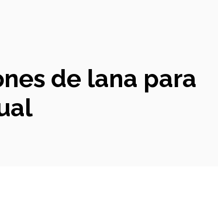
ones de lana para
ual