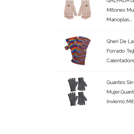
GALPADA Gu
Mitones Muj
Manoplas...
Gheri De La
Forrado Tej
Calentadores
Guantes Si
Mujer,Guant
Invierno,Mit