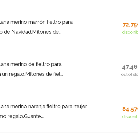
lana merino marrón fieltro para
72,7
o de Navidad.Mitones de...
disponi
lana merino de fieltro para
47,4
 un regalo.Mitones de fiel...
out of st
ana merino naranja fieltro para mujer.
84,5
o regalo.Guante...
disponi