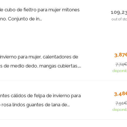
 cubo de fieltro para mujer mitones
109,2
no. Conjunto de in...
out of st
3,87
invierno para mujer, calentadores de
7,74
os de medio dedo, mangas cubiertas,...
disponi
3,48
ntes cálidos de felpa de invierno para
7,91
rosa lindos guantes de lana de...
disponi