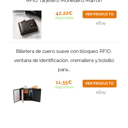
RFID Tarjetero Monedero Marrón
42,22€
VER PRODUCTO
disponible
eBay
Billetera de cuero suave con bloqueo RFID,
ventana de identificación, cremallera y bolsillo
para...
11,55€
VER PRODUCTO
disponible
eBay