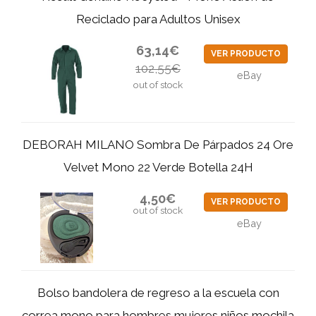
Reciclado para Adultos Unisex
63,14€
VER PRODUCTO
102,55€
eBay
out of stock
DEBORAH MILANO Sombra De Párpados 24 Ore
Velvet Mono 22 Verde Botella 24H
4,50€
VER PRODUCTO
out of stock
eBay
Bolso bandolera de regreso a la escuela con
correa mono para hombres mujeres niños mochila