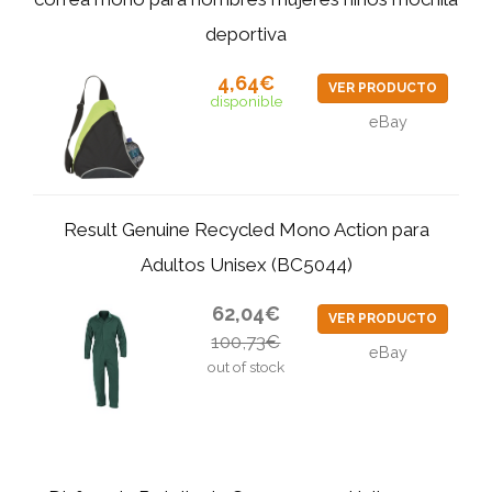
deportiva
4,64€
VER PRODUCTO
disponible
eBay
Result Genuine Recycled Mono Action para
Adultos Unisex (BC5044)
62,04€
VER PRODUCTO
100,73€
eBay
out of stock