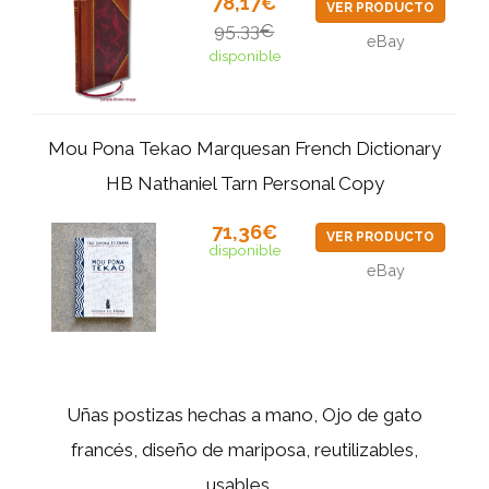
78,17€
VER PRODUCTO
95,33€
eBay
disponible
Mou Pona Tekao Marquesan French Dictionary
HB Nathaniel Tarn Personal Copy
71,36€
VER PRODUCTO
disponible
eBay
Uñas postizas hechas a mano, Ojo de gato
francés, diseño de mariposa, reutilizables,
usables,...