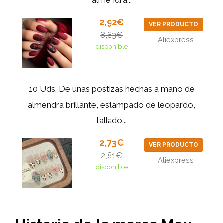
2,92€
VER PRODUCTO
8,83€
Aliexpress
disponible
10 Uds. De uñas postizas hechas a mano de
almendra brillante, estampado de leopardo,
tallado...
2,73€
VER PRODUCTO
2,81€
Aliexpress
disponible