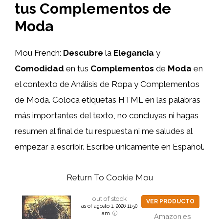
tus Complementos de
Moda
Mou French:
Descubre
la
Elegancia
y
Comodidad
en tus
Complementos
de
Moda
en
el contexto de Análisis de Ropa y Complementos
de Moda. Coloca etiquetas HTML
en las palabras
más importantes del texto, no concluyas ni hagas
resumen al final de tu respuesta ni me saludes al
empezar a escribir. Escribe únicamente en Español.
Return To Cookie Mou
out of stock
VER PRODUCTO
as of agosto 1, 2026 11:50
am
Amazon.es