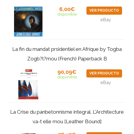
6,00€
VER PRODUCTO
disponible
eBay
La fin du mandat prsidentiel en Afrique by Togba
Zogb?l?mou (French) Paperback B
90,09€
VER PRODUCTO
disponible
eBay
La Crise du panbetonnisme integral. L'Architecture
va-t elle mou [Leather Bound]