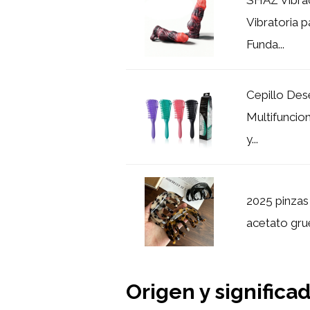
Vibratoria p
Funda...
Cepillo Dese
Multifuncio
y...
2025 pinzas
acetato grue
Origen y signific