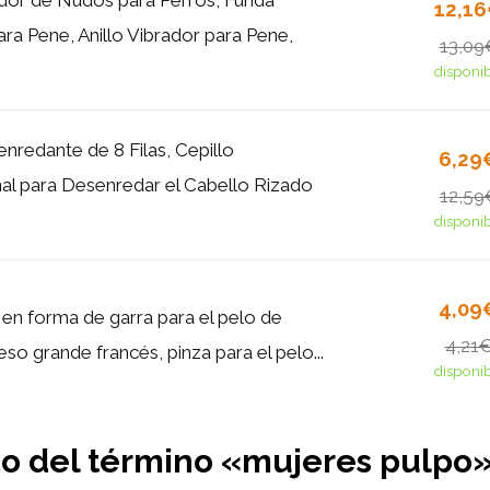
12,1
ara Pene, Anillo Vibrador para Pene,
13,09
disponi
nredante de 8 Filas, Cepillo
6,29
nal para Desenredar el Cabello Rizado
12,59
disponi
4,09
 en forma de garra para el pelo de
4,21
so grande francés, pinza para el pelo...
disponi
ado del término «mujeres pulpo