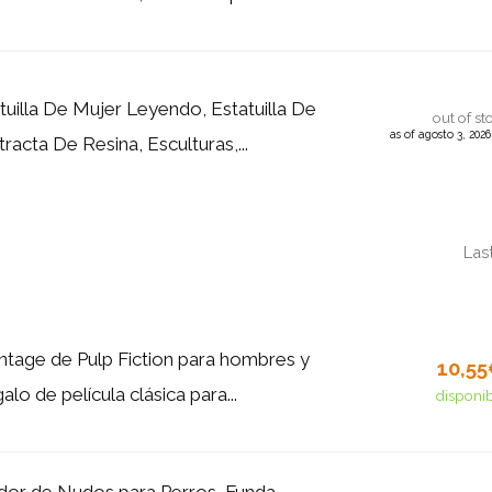
tuilla De Mujer Leyendo, Estatuilla De
out of st
as of agosto 3, 202
racta De Resina, Esculturas,...
Las
ntage de Pulp Fiction para hombres y
10,5
alo de película clásica para...
disponi
dor de Nudos para Perros, Funda