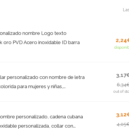
La
sonalizado nombre Logo texto
2,24
 oro PVD Acero inoxidable ID barra
disponi
3,17
lar personalizado con nombre de letra
6,34
olorida para mujeres y niñas,...
out of st
3,12
nombre personalizado, cadena cubana
4,05
xidable personalizada, collar con...