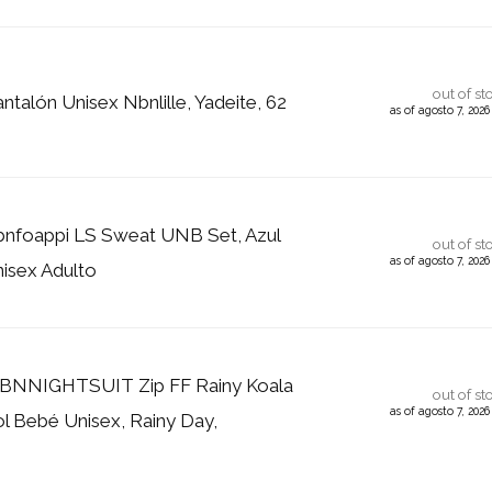
out of st
talón Unisex Nbnlille, Yadeite, 62
as of agosto 7, 202
nfoappi LS Sweat UNB Set, Azul
out of st
as of agosto 7, 202
nisex Adulto
BNNIGHTSUIT Zip FF Rainy Koala
out of st
as of agosto 7, 202
l Bebé Unisex, Rainy Day,