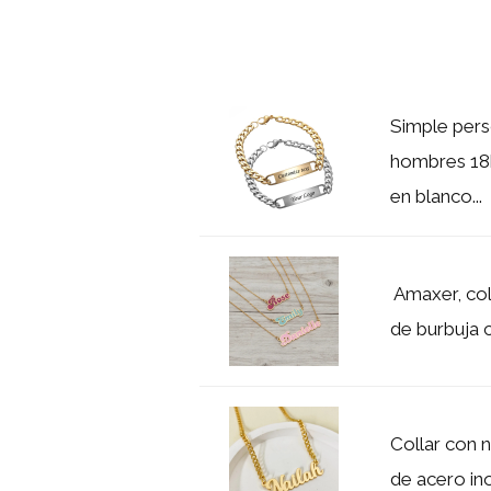
Simple per
hombres 18k
en blanco...
Amaxer, col
de burbuja c
Collar con 
de acero ino