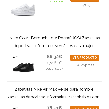
disponible
eBay
Nike Court Borough Low Recraft (GS) Zapatillas
deportivas informales versátiles para mujer...
86,32€
VER PRODUCTO
172,64€
Aliexpress
out of stock
Zapatillas Nike Air Max Verse para hombre,
zapatillas deportivas informales transpirables con...
76,53€
VER PRODUCTO