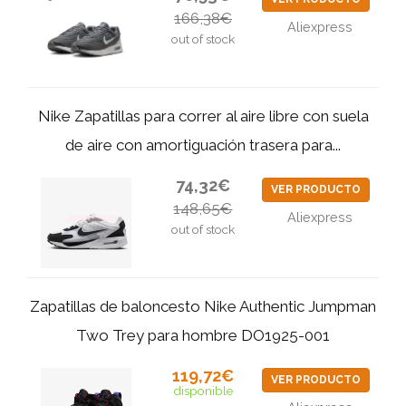
166,38€
Aliexpress
out of stock
Nike Zapatillas para correr al aire libre con suela
de aire con amortiguación trasera para...
74,32€
VER PRODUCTO
148,65€
Aliexpress
out of stock
Zapatillas de baloncesto Nike Authentic Jumpman
Two Trey para hombre DO1925-001
119,72€
VER PRODUCTO
disponible