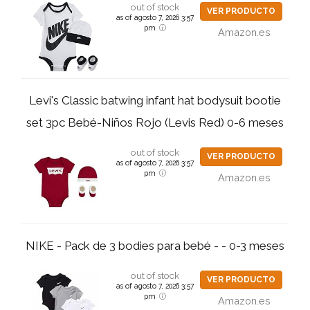
out of stock
VER PRODUCTO
as of agosto 7, 2026 3:57
pm
Amazon.es
Levi's Classic batwing infant hat bodysuit bootie
set 3pc Bebé-Niños Rojo (Levis Red) 0-6 meses
out of stock
VER PRODUCTO
as of agosto 7, 2026 3:57
pm
Amazon.es
NIKE - Pack de 3 bodies para bebé - - 0-3 meses
out of stock
VER PRODUCTO
as of agosto 7, 2026 3:57
pm
Amazon.es