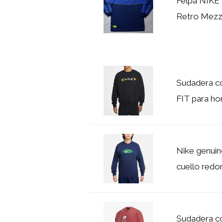
Felpa NIKE 
Retro Mez
Sudadera co
FIT para h
Nike genuin
cuello red
Sudadera co