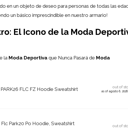
do en un objeto de deseo para personas de todas las edad
endo un básico imprescindible en nuestro armario!
ro: El Icono de la Moda Deport
e la
Moda Deportiva
que Nunca Pasará de
Moda
out of st
PARK26 FLC FZ Hoodie Sweatshirt
as of agosto 6, 202
Flc Park20 Po Hoodie, Sweatshirt
out of st