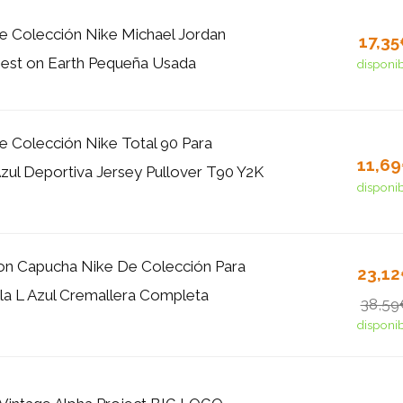
e Colección Nike Michael Jordan
17,3
Best on Earth Pequeña Usada
disponi
 Colección Nike Total 90 Para
11,6
ul Deportiva Jersey Pullover T90 Y2K
disponi
on Capucha Nike De Colección Para
23,1
a L Azul Cremallera Completa
38,59
disponi