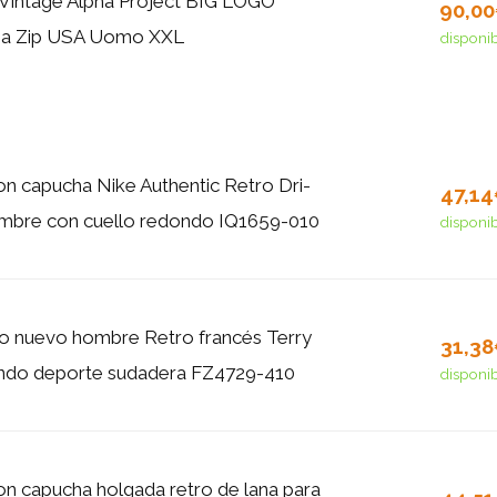
Vintage Alpha Project BIG LOGO
90,0
za Zip USA Uomo XXL
disponi
n capucha Nike Authentic Retro Dri-
47,1
ombre con cuello redondo IQ1659-010
disponi
o nuevo hombre Retro francés Terry
31,3
ondo deporte sudadera FZ4729-410
disponi
n capucha holgada retro de lana para