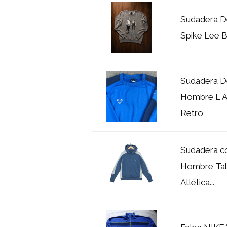
Sudadera D
Spike Lee 
Sudadera De
Hombre L Az
Retro
Sudadera c
Hombre Tall
Atlética...