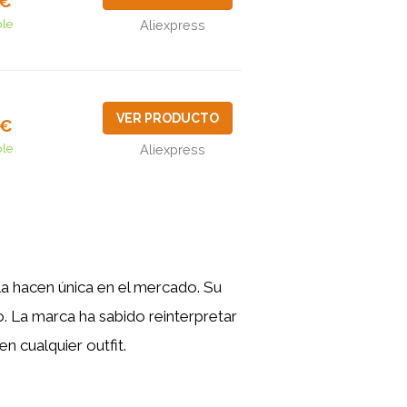
1€
ble
Aliexpress
VER PRODUCTO
3€
ble
Aliexpress
la hacen única en el mercado. Su
o. La marca ha sabido reinterpretar
n cualquier outfit.