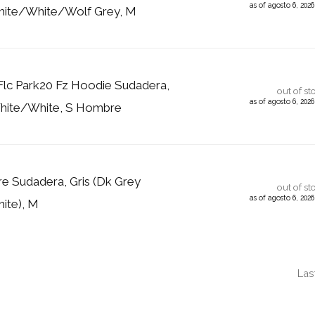
as of agosto 6, 202
ite/White/Wolf Grey, M
lc Park20 Fz Hoodie Sudadera,
out of st
as of agosto 6, 202
hite/White, S Hombre
 Sudadera, Gris (Dk Grey
out of st
as of agosto 6, 202
ite), M
Las