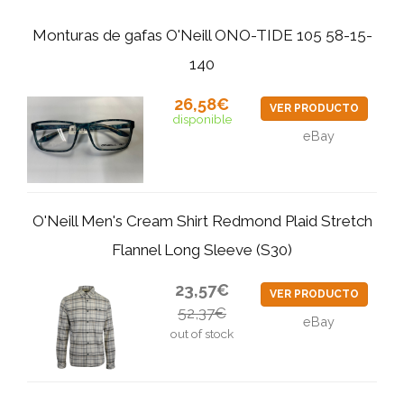
Monturas de gafas O'Neill ONO-TIDE 105 58-15-
140
26,58€
VER PRODUCTO
disponible
eBay
O'Neill Men's Cream Shirt Redmond Plaid Stretch
Flannel Long Sleeve (S30)
23,57€
VER PRODUCTO
52,37€
eBay
out of stock