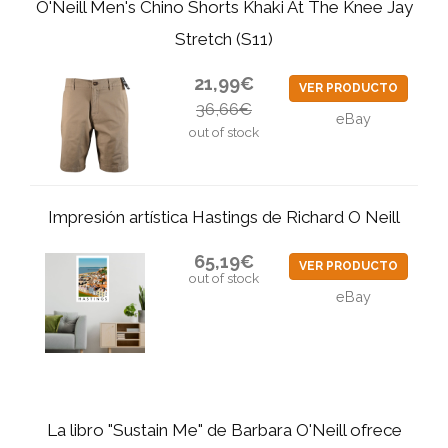
O'Neill Men's Chino Shorts Khaki At The Knee Jay
Stretch (S11)
21,99€
VER PRODUCTO
36,66€
eBay
out of stock
Impresión artística Hastings de Richard O Neill
65,19€
VER PRODUCTO
out of stock
eBay
La libro "Sustain Me" de Barbara O'Neill ofrece