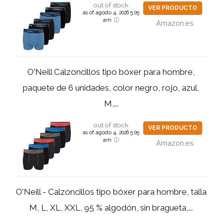
out of stock
VER PRODUCTO
as of agosto 4, 2026 5:05
am
Amazon.es
O'Neill Calzoncillos tipo bóxer para hombre,
paquete de 6 unidades, color negro, rojo, azul,
M,...
out of stock
VER PRODUCTO
as of agosto 4, 2026 5:05
am
Amazon.es
O'Neill - Calzoncillos tipo bóxer para hombre, talla
M, L, XL, XXL, 95 % algodón, sin bragueta,...