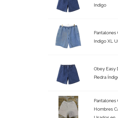
Indigo
Pantalones
Indigo XL 
Obey Easy 
Piedra Índi
Pantalones
Hombres Car
Usados en...