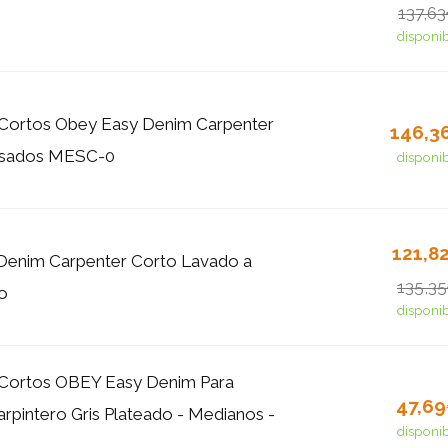
137,6
disponi
 Cortos Obey Easy Denim Carpenter
146,3
Usados MESC-0
disponi
121,8
Denim Carpenter Corto Lavado a
135,3
go
disponi
 Cortos OBEY Easy Denim Para
47,6
pintero Gris Plateado - Medianos -
disponi