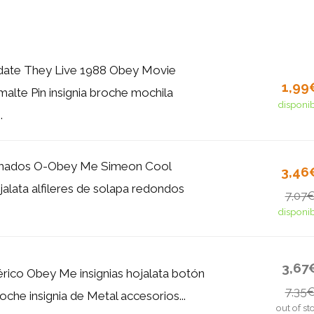
idate They Live 1988 Obey Movie
1,99
alte Pin insignia broche mochila
disponi
.
imados O-Obey Me Simeon Cool
3,46
alata alfileres de solapa redondos
7,07
disponi
3,67
érico Obey Me insignias hojalata botón
7,35
oche insignia de Metal accesorios...
out of st