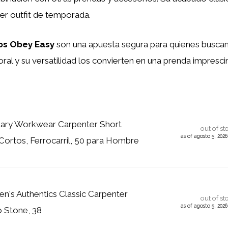
er outfit de temporada.
ros Obey Easy
son una apuesta segura para quienes buscan
ral y su versatilidad los convierten en una prenda impresci
ary Workwear Carpenter Short
out of st
as of agosto 5, 202
Cortos, Ferrocarril, 50 para Hombre
n's Authentics Classic Carpenter
out of st
as of agosto 5, 202
o Stone, 38