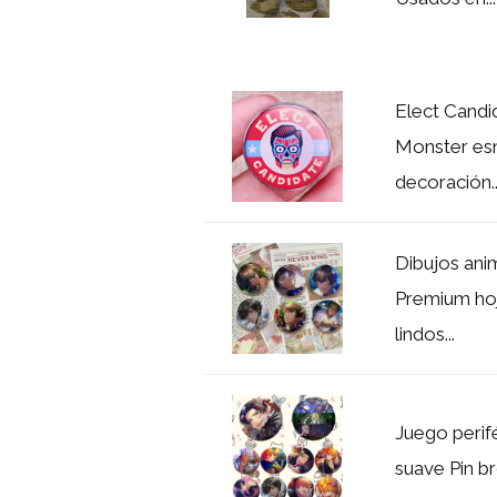
Elect Cand
Monster esm
decoración..
Dibujos an
Premium hoj
lindos...
Juego perif
suave Pin br