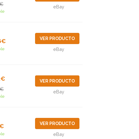
3€
eBay
ble
VER PRODUCTO
6€
ble
eBay
2€
VER PRODUCTO
5€
eBay
ble
VER PRODUCTO
9€
ble
eBay