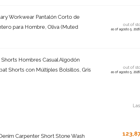
ary Workwear Pantalón Corto de
out of st
intero para Hombre, Oliva (Muted
as of agosto 5, 202
Shorts Hombres Casual Algodón
out of st
t Shorts con Múltiples Bolsillos, Gris
as of agosto 5, 202
Las
123,8
Denim Carpenter Short Stone Wash