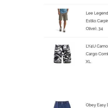
Lee Legend
Estilo Carp
Olive), 34
LY4U Camo 
Cargo Comba
XL
Obey Easy 