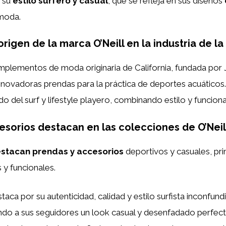
r su
estilo surfero y casual
, que se refleja en sus diseños
moda.
 origen de la marca O’Neill en la industria de l
plementos de moda originaria de California, fundada por J
novadoras prendas para la práctica de deportes acuáticos.
 del surf y lifestyle playero, combinando estilo y funciona
esorios destacan en las colecciones de O’Nei
destacan prendas y accesorios
deportivos y casuales, pr
 y funcionales.
taca por su autenticidad, calidad y estilo surfista inconfund
ando a sus seguidores un look casual y desenfadado perfect