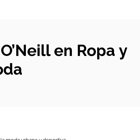
O’Neill en Ropa y
oda
la moda urbana y deportiva.