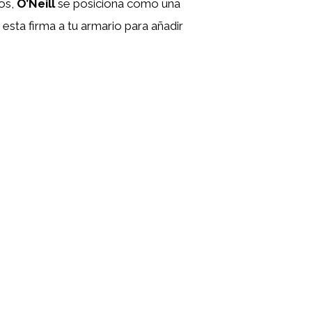
os,
O’Neill
se posiciona como una
sta firma a tu armario para añadir