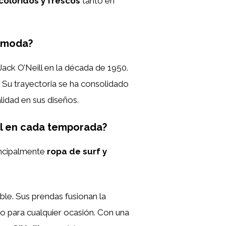
coloridos y frescos
tanto en
a moda?
ack O’Neill en la década de 1950.
 Su trayectoria se ha consolidado
lidad en sus diseños.
ll en cada temporada?
incipalmente
ropa de surf y
ible. Sus prendas fusionan la
o para cualquier ocasión. Con una