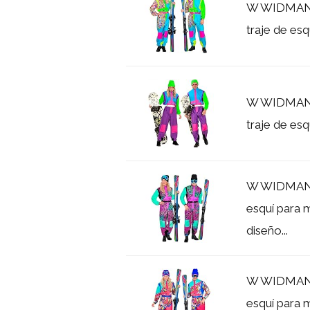
W WIDMANN 
traje de es
W WIDMANN 
traje de es
W WIDMANN 
esquí para 
diseño...
W WIDMANN 
esquí para 