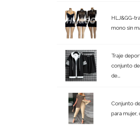
HLJ&GG-traj
mono sin ma
Traje depor
conjunto de
de...
Conjunto de
para mujer, 