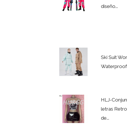
diseño...
Ski Suit W
Waterproof
HLJ-Conjun
letras Retr
de...