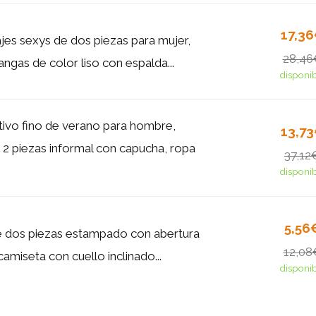
17,3
es sexys de dos piezas para mujer,
28,46
ngas de color liso con espalda...
disponi
tivo fino de verano para hombre,
13,7
 2 piezas informal con capucha, ropa
37,12
disponi
5,56
 dos piezas estampado con abertura
12,08
camiseta con cuello inclinado...
disponi