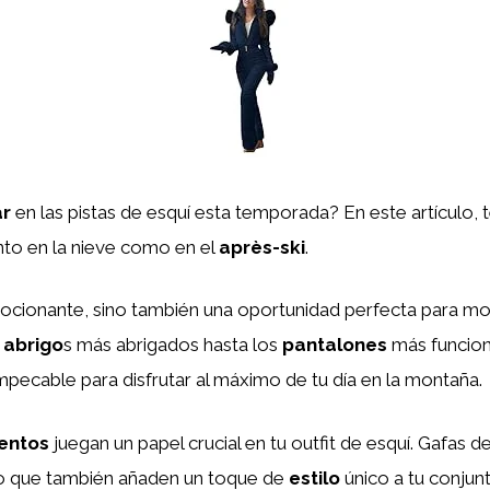
ar
en las pistas de esquí esta temporada? En este artículo,
nto en la nieve como en el
après-ski
.
cionante, sino también una oportunidad perfecta para most
s
abrigo
s más abrigados hasta los
pantalones
más funcion
mpecable para disfrutar al máximo de tu día en la montaña.
entos
juegan un papel crucial en tu outfit de esquí. Gafas d
no que también añaden un toque de
estilo
único a tu conjunt