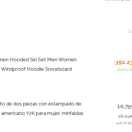
L
omen Hooded Ski Set Men Women
392,2
 Windproof Hoodie Snowboard
disponi
to de dos piezas con estampado de
10,7
o americano Y2K para mujer, minfaldas
16,54
out of st