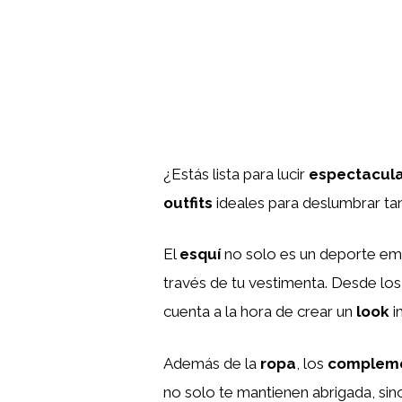
¿Estás lista para lucir
espectacul
outfits
ideales para deslumbrar ta
El
esquí
no solo es un deporte emo
través de tu vestimenta. Desde lo
cuenta a la hora de crear un
look
i
Además de la
ropa
, los
complem
no solo te mantienen abrigada, si