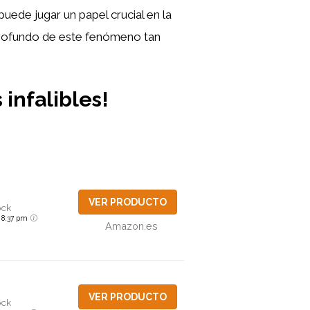
puede jugar un papel crucial en la
s profundo de este fenómeno tan
infalibles!
VER PRODUCTO
ock
6 8:37 pm
Amazon.es
VER PRODUCTO
ock