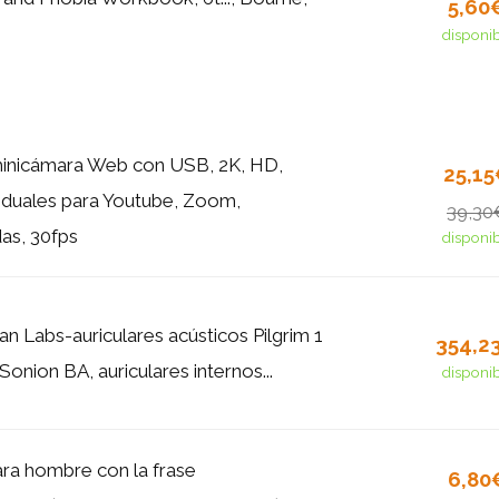
5,60
disponi
icámara Web con USB, 2K, HD,
25,1
duales para Youtube, Zoom,
39,30
as, 30fps
disponi
an Labs-auriculares acústicos Pilgrim 1
354,2
onion BA, auriculares internos...
disponi
ra hombre con la frase
6,80