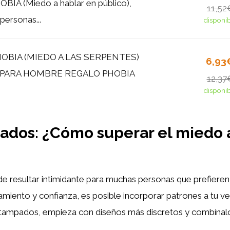
IA (Miedo a hablar en público),
11,52
personas...
disponi
OBIA (MIEDO A LAS SERPENTES)
6,93
 PARA HOMBRE REGALO PHOBIA
12,37
disponi
pados: ¿Cómo superar el miedo 
e resultar intimidante para muchas personas que prefier
ento y confianza, es posible incorporar patrones a tu vest
tampados, empieza con diseños más discretos y combínalos