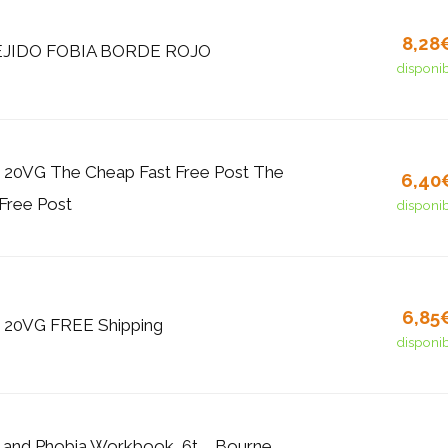
8,28
JIDO FOBIA BORDE ROJO
disponi
 20VG The Cheap Fast Free Post The
6,40
Free Post
disponi
6,85
D 20VG FREE Shipping
disponi
 and Phobia Workbook, 6t..., Bourne,