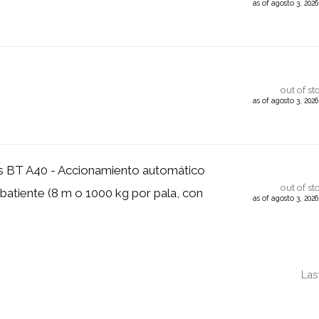
as of agosto 3, 202
out of st
as of agosto 3, 202
 BT A40 - Accionamiento automático
out of st
 batiente (8 m o 1000 kg por pala, con
as of agosto 3, 202
Las