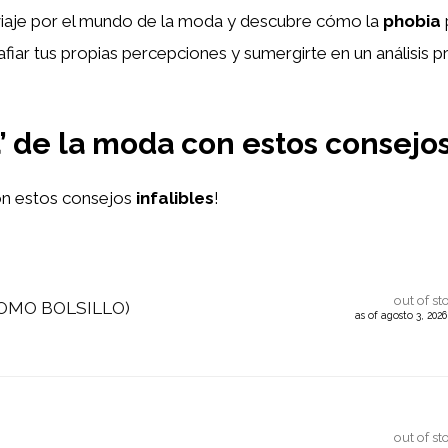
iaje por el mundo de la moda y descubre cómo la
phobia
esafiar tus propias percepciones y sumergirte en un análisi
’ de la moda con estos consejos 
on estos consejos
infalibles
!
out of st
UOMO BOLSILLO)
as of agosto 3, 202
out of st