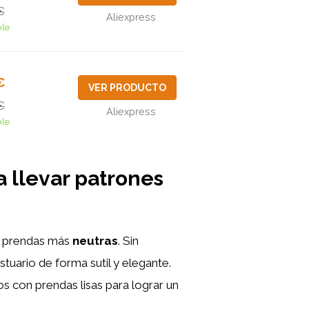
€
Aliexpress
ble
€
VER PRODUCTO
€
Aliexpress
ble
a llevar
patrones
en prendas más
neutras
. Sin
uario de forma sutil y elegante.
 con prendas lisas para lograr un