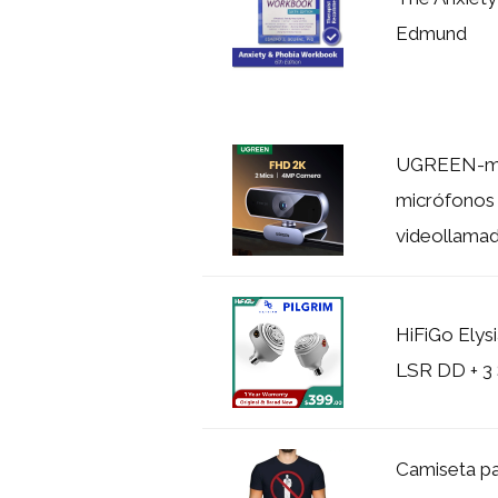
Edmund
UGREEN-min
micrófonos 
videollamad
HiFiGo Elysi
LSR DD + 3 S
Camiseta pa