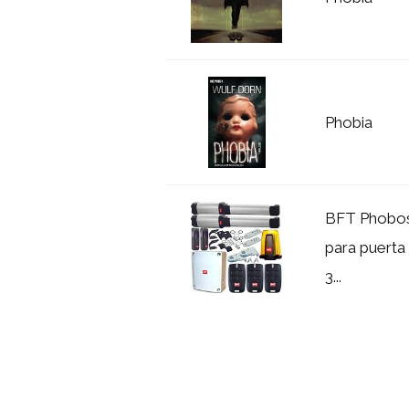
Phobia
BFT Phobos
para puerta
3...