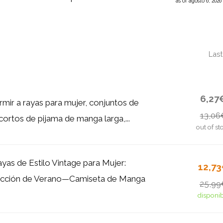
as of agosto 6, 202
Last
6,27
mir a rayas para mujer, conjuntos de
13,06
cortos de pijama de manga larga,...
out of st
yas de Estilo Vintage para Mujer:
12,7
cción de Verano—Camiseta de Manga
25,99
disponi