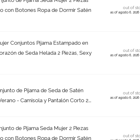
junto de Pijama Seda Mujer 2 Piezas
out of st
o con Botones Ropa de Dormir Satén
as of agosto 6, 202
jer Conjuntos Pijama Estampado en
out of st
orazón de Seda Helada 2 Piezas, Sexy
as of agosto 6, 202
junto de Pijama de Seda de Satén
out of st
as of agosto 6, 202
Verano - Camisola y Pantalón Corto 2...
junto de Pijama Seda Mujer 2 Piezas
out of st
o con Botones Ropa de Dormir Satén