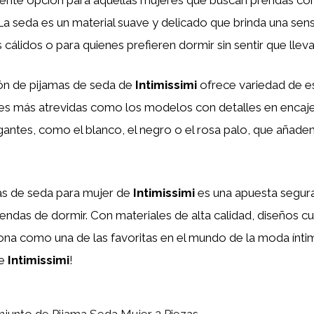
 seda es un material suave y delicado que brinda una sen
 cálidos o para quienes prefieren dormir sin sentir que lle
ión de pijamas de seda de
Intimissimi
ofrece variedad de es
es más atrevidas como los modelos con detalles en encaj
egantes, como el blanco, el negro o el rosa palo, que añaden
as de seda para mujer de
Intimissimi
es una apuesta segura
rendas de dormir. Con materiales de alta calidad, diseños c
ona como una de las favoritas en el mundo de la moda íntima
de
Intimissimi
!