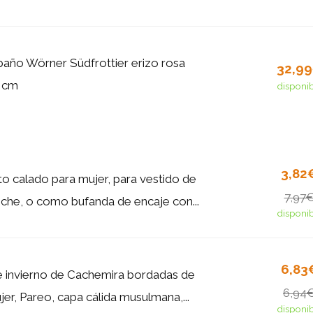
año Wörner Südfrottier erizo rosa
32,9
 cm
disponi
3,82
to calado para mujer, para vestido de
7,97
oche, o como bufanda de encaje con...
disponi
6,83
 invierno de Cachemira bordadas de
6,94
jer, Pareo, capa cálida musulmana,...
disponi