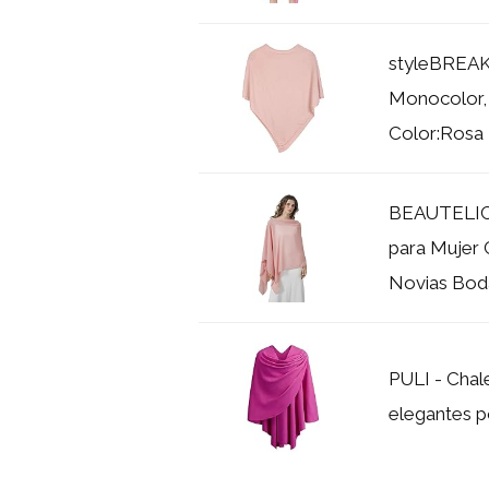
styleBREAK
Monocolor,
Color:Rosa
BEAUTELICA
para Mujer 
Novias Boda
PULI - Chal
elegantes p