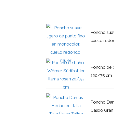
Poncho suav
cuello redo
Poncho de b
120/75 cm
Poncho Dama
Cálido Gran