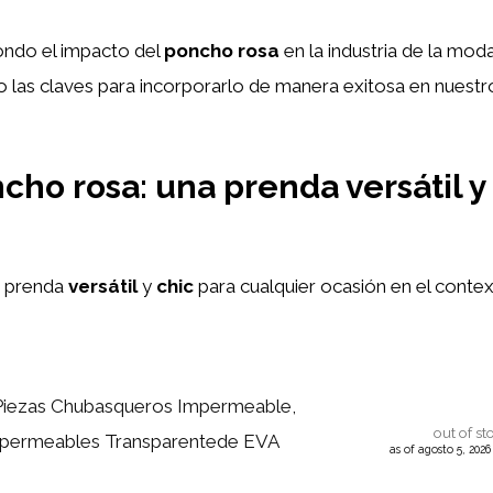
fondo el impacto del
poncho rosa
en la industria de la mod
o las claves para incorporarlo de manera exitosa en nuestr
cho rosa: una prenda versátil y
 prenda
versátil
y
chic
para cualquier ocasión en el contex
Piezas Chubasqueros Impermeable,
out of st
permeables Transparentede EVA
as of agosto 5, 202