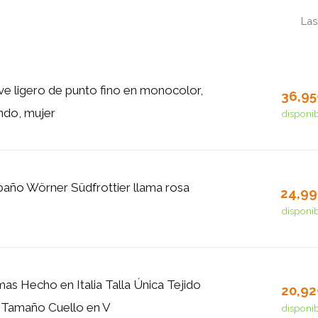
Las
e ligero de punto fino en monocolor,
36,9
ndo, mujer
disponi
año Wörner Südfrottier llama rosa
24,9
disponi
s Hecho en Italia Talla Única Tejido
20,9
 Tamaño Cuello en V
disponi