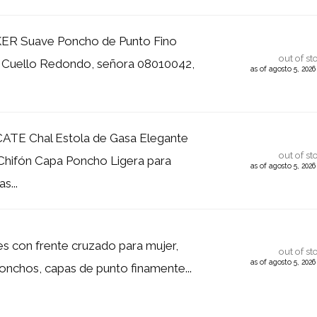
ER Suave Poncho de Punto Fino
out of st
 Cuello Redondo, señora 08010042,
as of agosto 5, 202
TE Chal Estola de Gasa Elegante
out of st
Chifón Capa Poncho Ligera para
as of agosto 5, 202
s...
es con frente cruzado para mujer,
out of st
as of agosto 5, 202
onchos, capas de punto finamente...