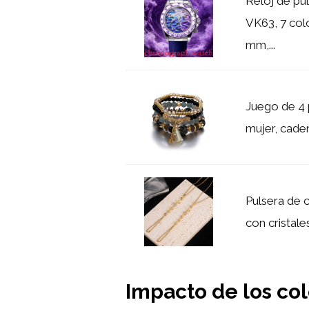
Reloj de pu
VK63, 7 colo
mm,...
Juego de 4 
mujer, caden
Pulsera de 
con cristale
Impacto de los col