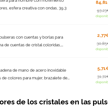
lsera para hombre con movimiento
84,8
res, esfera creativa con ondas, 39,3
93,23
disponi
2,77
pulseras con cuentas y borlas para
30,85
a de cuentas de cristal coloridas,...
disponi
5,71
cadena de mano de acero inoxidable
31,72
s de colores para mujer, brazalete de...
disponi
ores de los cristales en las pul