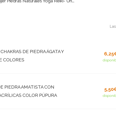
jer Piedras Naturales Yoga Reiki- Un...
Las
 CHAKRAS DE PIEDRA ÁGATA Y
6,25
DE COLORES
disponi
E PIEDRA AMATISTA CON
5,50
ACRÍLICAS COLOR PÚPURA
disponi