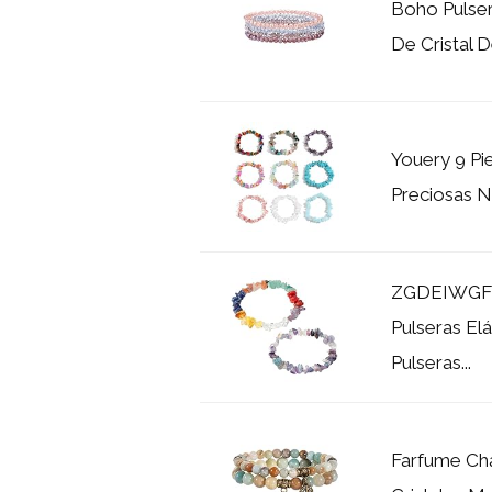
Boho Pulser
De Cristal D
Youery 9 Pie
Preciosas Na
ZGDEIWGF Pa
Pulseras Elá
Pulseras...
Farfume Cha