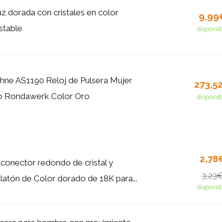
uz dorada con cristales en color
9,99
stable
disponi
hne AS1190 Reloj de Pulsera Mujer
273,5
iro Rondawerk Color Oro
disponi
2,78
 conector redondo de cristal y
3,23
 latón de Color dorado de 18K para...
disponi