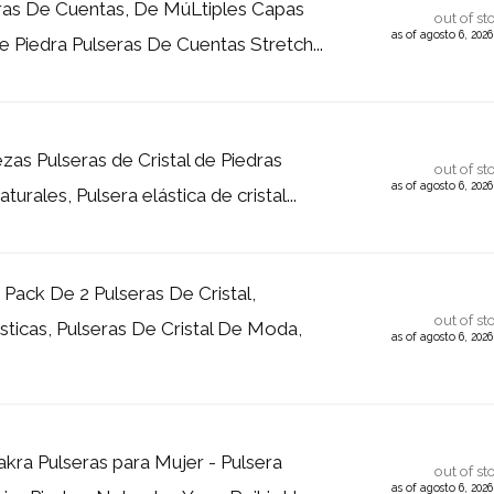
as De Cuentas, De MúLtiples Capas
out of st
as of agosto 6, 202
e Piedra Pulseras De Cuentas Stretch...
zas Pulseras de Cristal de Piedras
out of st
as of agosto 6, 202
turales, Pulsera elástica de cristal...
ck De 2 Pulseras De Cristal,
out of st
sticas, Pulseras De Cristal De Moda,
as of agosto 6, 202
kra Pulseras para Mujer - Pulsera
out of st
as of agosto 6, 202