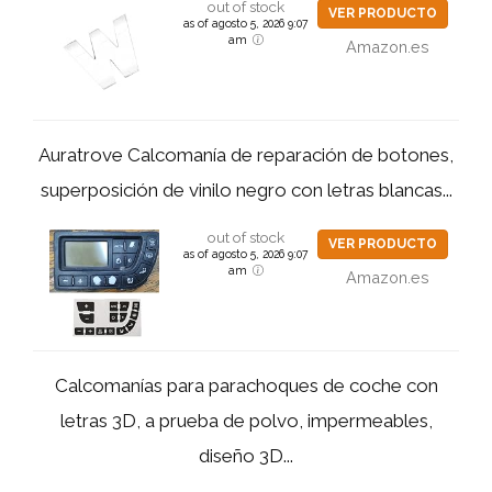
out of stock
VER PRODUCTO
as of agosto 5, 2026 9:07
am
Amazon.es
Auratrove Calcomanía de reparación de botones,
superposición de vinilo negro con letras blancas...
out of stock
VER PRODUCTO
as of agosto 5, 2026 9:07
am
Amazon.es
Calcomanías para parachoques de coche con
letras 3D, a prueba de polvo, impermeables,
diseño 3D...