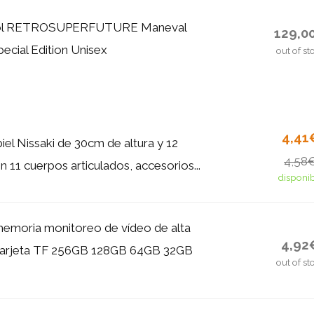
Sol RETROSUPERFUTURE Maneval
129,0
cial Edition Unisex
out of st
4,41
iel Nissaki de 30cm de altura y 12
4,58
 11 cuerpos articulados, accesorios...
disponi
memoria monitoreo de vídeo de alta
4,92
 tarjeta TF 256GB 128GB 64GB 32GB
out of st