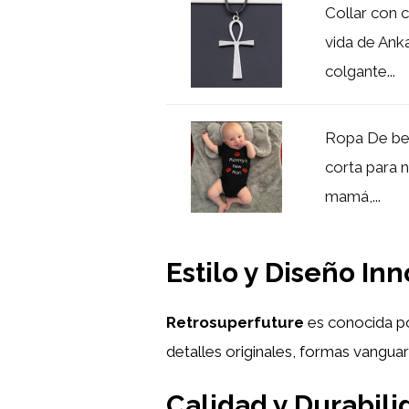
Collar con 
vida de Ank
colgante...
Ropa De be
corta para 
mamá,...
Estilo y Diseño In
Retrosuperfuture
es conocida po
detalles originales, formas vangua
Calidad y Durabili