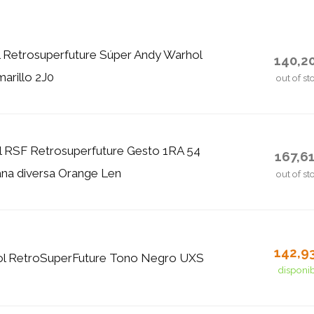
l Retrosuperfuture Súper Andy Warhol
140,2
marillo 2J0
out of st
l RSF Retrosuperfuture Gesto 1RA 54
167,6
na diversa Orange Len
out of st
142,9
ol RetroSuperFuture Tono Negro UXS
disponi