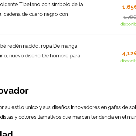
colgante Tibetano con símbolo de la
1,65
a, cadena de cuero negro con
1,78
disponi
bé recién nacido, ropa De manga
4,12
niño, nuevo diseño De hombre para
disponi
novador
r su estilo único y sus diseños innovadores en gafas de so
rdistas y colores llamativos que marcan tendencia en el m
dad