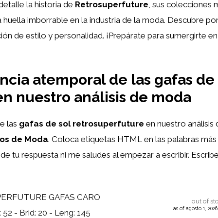
etalle la historia de
Retrosuperfuture
, sus colecciones
a huella imborrable en la industria de la moda. Descubre p
ión de estilo y personalidad. ¡Prepárate para sumergirte en
ncia atemporal de las gafas de 
en nuestro análisis de moda
e las
gafas de sol retrosuperfuture
en nuestro análisis
tos de Moda
. Coloca etiquetas HTML
en las palabras más
l de tu respuesta ni me saludes al empezar a escribir. Escr
ERFUTURE GAFAS CARO
out of st
as of agosto 1, 202
52 - Brid: 20 - Leng: 145