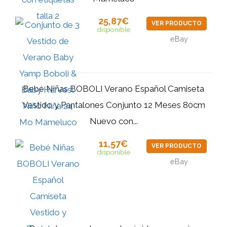
25,87€
VER PRODUCTO
disponible
eBay
Bebé Niñas BOBOLI Verano Español Camiseta
Vestido y Pantalones Conjunto 12 Meses 80cm
Nuevo con...
11,57€
VER PRODUCTO
disponible
eBay