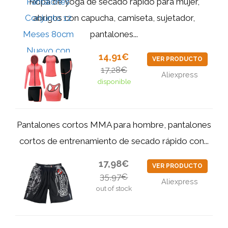
Ropa de yoga de secado rápido para mujer,
abrigos con capucha, camiseta, sujetador,
pantalones...
14,91€
VER PRODUCTO
17,28€
Aliexpress
disponible
Pantalones cortos MMA para hombre, pantalones
cortos de entrenamiento de secado rápido con...
17,98€
VER PRODUCTO
35,97€
Aliexpress
out of stock