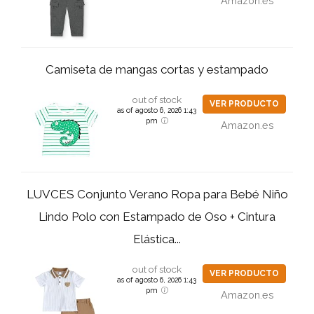
Amazon.es
Camiseta de mangas cortas y estampado
out of stock
VER PRODUCTO
as of agosto 6, 2026 1:43
pm
Amazon.es
LUVCES Conjunto Verano Ropa para Bebé Niño
Lindo Polo con Estampado de Oso + Cintura
Elástica...
out of stock
VER PRODUCTO
as of agosto 6, 2026 1:43
pm
Amazon.es