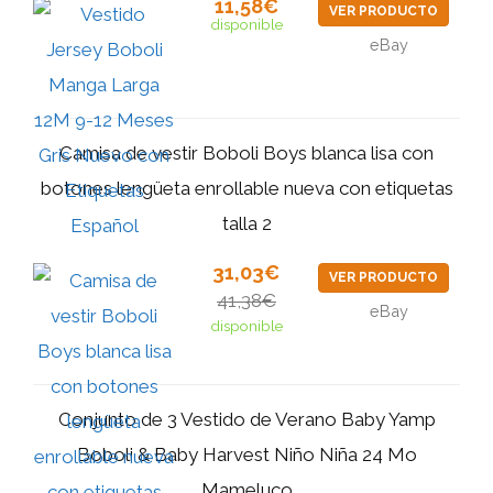
11,58€
VER PRODUCTO
disponible
eBay
Camisa de vestir Boboli Boys blanca lisa con
botones lengüeta enrollable nueva con etiquetas
talla 2
31,03€
VER PRODUCTO
41,38€
eBay
disponible
Conjunto de 3 Vestido de Verano Baby Yamp
Boboli & Baby Harvest Niño Niña 24 Mo
Mameluco