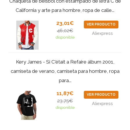
Chaqueta de béisbol con estampado de letra C de
California y arte para hombre, ropa de calle...
23,01€
VER PRODUCTO
46,02€
Aliexpress
disponible
Kery James - Si C'était a Refaire álbum 2001,
camiseta de verano, camiseta para hombre, ropa
para...
11,87€
VER PRODUCTO
23,75€
Aliexpress
disponible