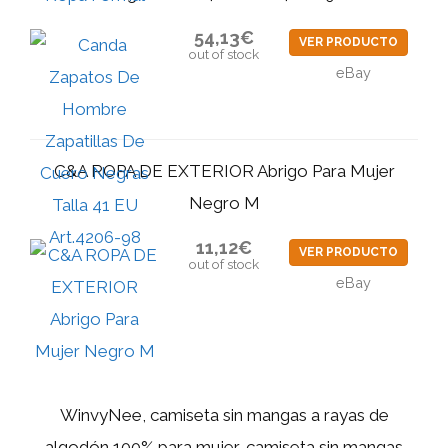
54,13€
VER PRODUCTO
out of stock
eBay
C&A ROPA DE EXTERIOR Abrigo Para Mujer
Negro M
11,12€
VER PRODUCTO
out of stock
eBay
WinvyNee, camiseta sin mangas a rayas de
algodón 100% para mujer, camiseta sin mangas