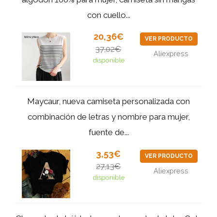
con cuello...
20,36€
VER PRODUCTO
37,02€
Aliexpress
disponible
Maycaur, nueva camiseta personalizada con
combinación de letras y nombre para mujer,
fuente de...
3,53€
VER PRODUCTO
27,13€
Aliexpress
disponible