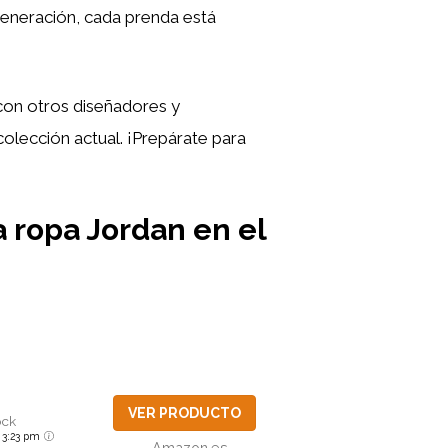
 generación, cada prenda está
con otros diseñadores y
olección actual. ¡Prepárate para
ca ropa Jordan en el
VER PRODUCTO
ock
6 3:23 pm
Amazon.es