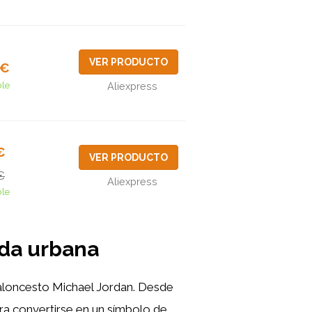
VER PRODUCTO
6€
ble
Aliexpress
€
VER PRODUCTO
€
Aliexpress
ble
oda urbana
baloncesto Michael Jordan. Desde
ara convertirse en un símbolo de