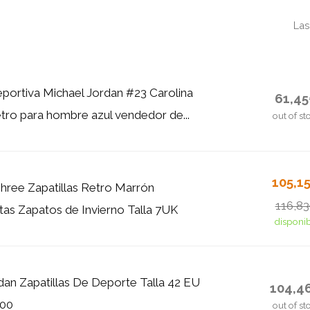
Las
portiva Michael Jordan #23 Carolina
61,4
etro para hombre azul vendedor de...
out of st
105,1
Three Zapatillas Retro Marrón
116,8
ltas Zapatos de Invierno Talla 7UK
disponi
rdan Zapatillas De Deporte Talla 42 EU
104,4
100
out of st