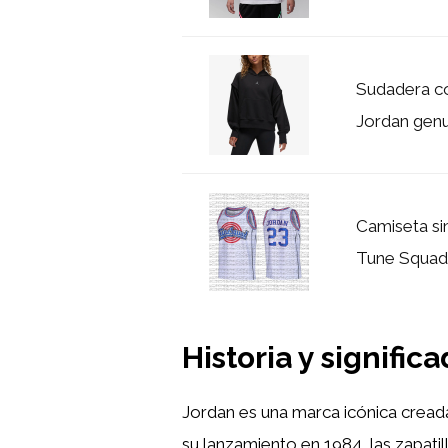
Sudadera c
Jordan genu
Camiseta si
Tune Squad J
Historia y signifi
Jordan es una marca icónica cread
su lanzamiento en 1984, las zapati