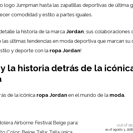
ico logo Jumpman hasta las zapatillas deportivas de última
cer comodidad y estilo a partes iguales.
etalle la historia de la marca
Jordan
, sus colaboraciones 
 las últimas tendencias en moda deportiva que marcan su c
estilo y deporte con la
ropa Jordan
!
y la historia detrás de la icóni
a
trás de la icónica
ropa Jordan
en el mundo de la
moda
.
olera Airborne Festival Beige para:
out of st
as of agosto 3, 202
o Color: Beige Talla: Talla única