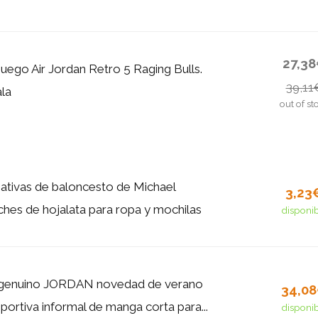
27,3
juego Air Jordan Retro 5 Raging Bulls.
39,11
la
out of st
reativas de baloncesto de Michael
3,23
ches de hojalata para ropa y mochilas
disponi
al genuino JORDAN novedad de verano
34,0
portiva informal de manga corta para...
disponi