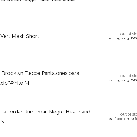
out of st
 Vert Mesh Short
as of agosto 3, 202
 Brooklyn Flecce Pantalones para
out of st
as of agosto 3, 202
ack/White M
nta Jordan Jumpman Negro Headband
out of st
as of agosto 3, 202
OS