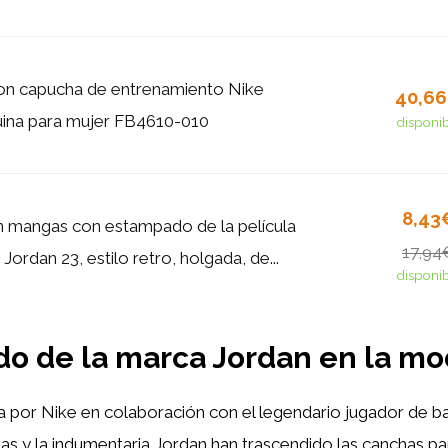
on capucha de entrenamiento Nike
40,6
ina para mujer FB4610-010
disponi
8,43
n mangas con estampado de la película
17,94
ordan 23, estilo retro, holgada, de...
disponi
cado de la marca Jordan en la m
a por Nike en colaboración con el legendario jugador de 
llas y la indumentaria Jordan han trascendido las canchas p