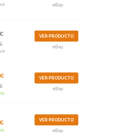
ock
eBay
4€
VER PRODUCTO
€
eBay
ock
8€
VER PRODUCTO
€
eBay
ble
VER PRODUCTO
8€
ble
eBay