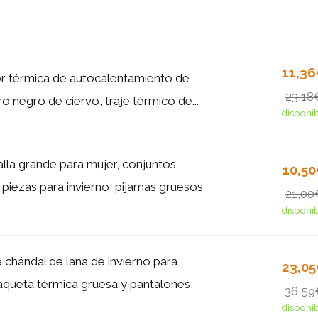
11,3
or térmica de autocalentamiento de
23,18
o negro de ciervo, traje térmico de...
disponi
lla grande para mujer, conjuntos
10,5
 piezas para invierno, pijamas gruesos
21,00
disponi
 chándal de lana de invierno para
23,0
queta térmica gruesa y pantalones,
36,59
disponi