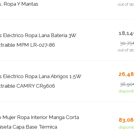
s, Ropa Y Mantas
out of st
18,1
s Eléctrico Ropa Lana Batería 3W
30,75
xtraíble MPM LR-027-86
out of st
26,4
s Eléctrico Ropa Lana Abrigos 1,5W
36,90
xtraíble CAMRY CR9606
disponi
 Mujer Ropa Interior Manga Corta
83,0
seta Capa Base Térmica
disponi