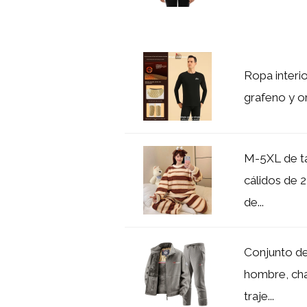
Ropa interi
grafeno y or
M-5XL de ta
cálidos de 2
de...
Conjunto de
hombre, cha
traje...