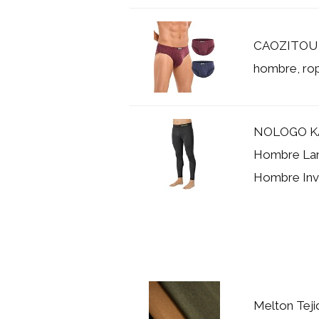
CAOZITOU Ro
hombre, ropa
NOLOGO KA
Hombre Lan
Hombre Invie
Melton Teji