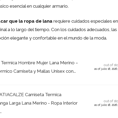
sico esencial en cualquier armario.
acar que la ropa de lana
requiere cuidados especiales e
inal a lo largo del tiempo. Con los cuidados adecuados, la
pción elegante y confortable en el mundo de la moda.
a Termica Hombre Mujer Lana Merino –
out of st
as of julio 18, 202
rmico Camiseta y Mallas Unisex con...
TIACALZE Camiseta Termica
out of st
ga Larga Lana Merino - Ropa Interior
as of julio 18, 202
.