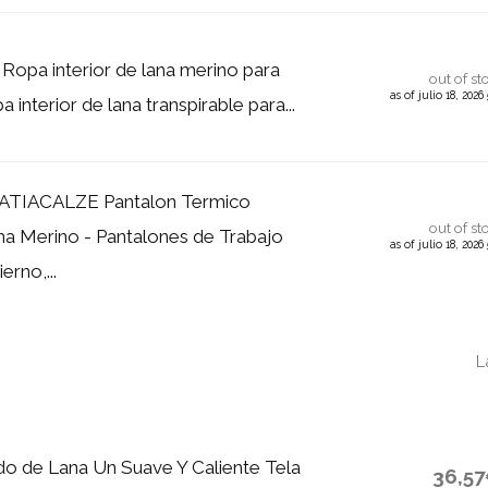
pa interior de lana merino para
out of st
as of julio 18, 202
 interior de lana transpirable para...
TIACALZE Pantalon Termico
out of st
a Merino - Pantalones de Trabajo
as of julio 18, 202
rno,...
L
do de Lana Un Suave Y Caliente Tela
36,5