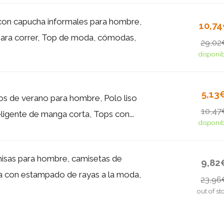
on capucha informales para hombre,
10,7
ara correr, Top de moda, cómodas,
29,02
disponi
5,13
s de verano para hombre, Polo liso
10,47
eligente de manga corta, Tops con...
disponi
isas para hombre, camisetas de
9,82
 con estampado de rayas a la moda,
23,96
out of st