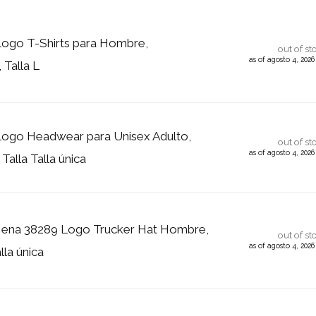
Logo T-Shirts para Hombre,
out of st
as of agosto 4, 202
 Talla L
Logo Headwear para Unisex Adulto,
out of st
as of agosto 4, 202
Talla Talla única
Nena 38289 Logo Trucker Hat Hombre,
out of st
as of agosto 4, 202
lla única