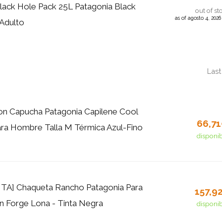
ack Hole Pack 25L Patagonia Black
out of st
as of agosto 4, 202
Adulto
Last
on Capucha Patagonia Capilene Cool
66,7
ara Hombre Talla M Térmica Azul-Fino
disponi
A] Chaqueta Rancho Patagonia Para
157,9
 Forge Lona - Tinta Negra
disponi