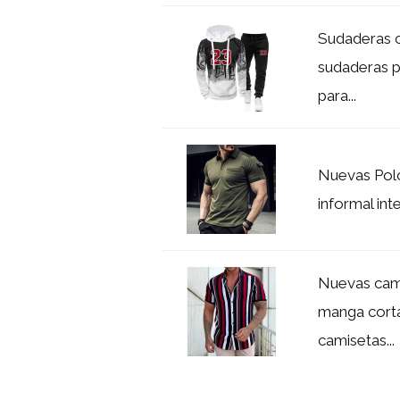
Sudaderas c
sudaderas p
para...
Nuevas Polo
informal int
Nuevas cam
manga corta
camisetas...