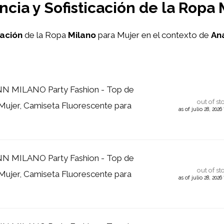
cia y Sofisticación de la Ropa
cación
de la Ropa
Milano
para Mujer en el contexto de
Aná
 MILANO Party Fashion - Top de
out of st
a Mujer, Camiseta Fluorescente para
as of julio 28, 202
 MILANO Party Fashion - Top de
out of st
a Mujer, Camiseta Fluorescente para
as of julio 28, 202