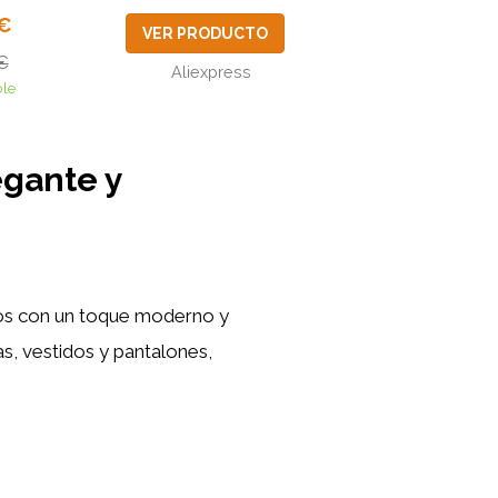
1€
VER PRODUCTO
€
Aliexpress
ble
egante y
dos con un toque moderno y
s, vestidos y pantalones,