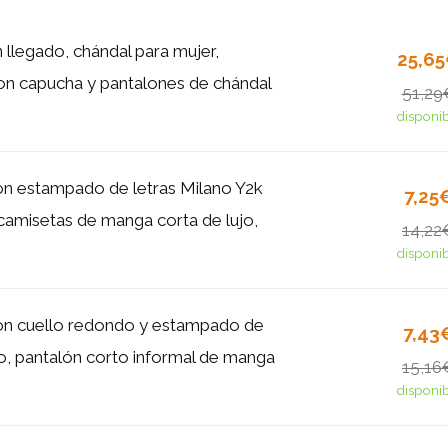
 llegado, chándal para mujer,
25,6
n capucha y pantalones de chándal
51,29
disponi
n estampado de letras Milano Y2k
7,25
 camisetas de manga corta de lujo,
14,22
disponi
on cuello redondo y estampado de
7,43
no, pantalón corto informal de manga
15,16
disponi