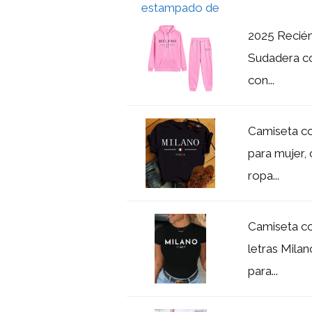
2025 Recién
Sudadera co
con...
Camiseta co
para mujer,
ropa...
Camiseta c
letras Mila
para...