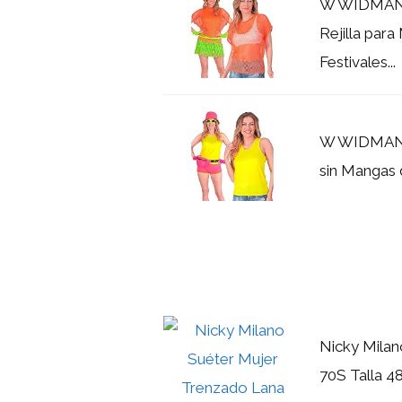
W WIDMANN
Rejilla par
Festivales...
W WIDMANN 
sin Mangas d
Nicky Milan
70S Talla 