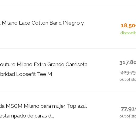
a Milano Lace Cotton Band (Negro y
18,5
disponi
317,8
outure Milano Extra Grande Camiseta
423,7
bridad Loosefit Tee M
out of st
eda MSGM Milano para mujer Top azul
77,9
estampado de caras d...
out of st