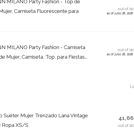
 MILANO Party Fashion - Top de
out of st
a Mujer, Camiseta Fluorescente para
as of julio 28, 202
MILANO Party Fashion - Camiseta
out of st
as of julio 28, 202
e Mujer, Camiseta, Top, para Fiestas...
L
o Suéter Mujer Trenzado Lana Vintage
41,6
48 Ropa XS/S
out of st