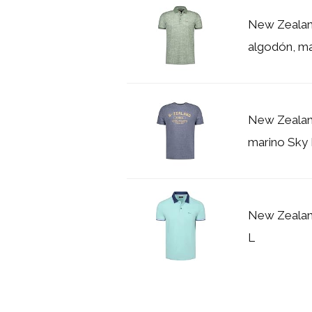
New Zealan
algodón, man
New Zealan
marino Sky
New Zealan
L