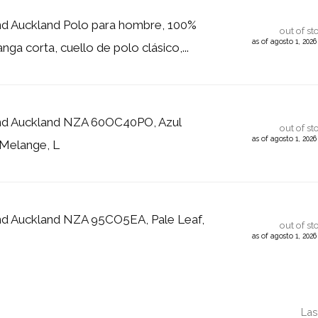
d Auckland Polo para hombre, 100%
out of st
as of agosto 1, 202
ga corta, cuello de polo clásico,...
d Auckland NZA 60OC40PO, Azul
out of st
as of agosto 1, 202
 Melange, L
d Auckland NZA 95CO5EA, Pale Leaf,
out of st
as of agosto 1, 202
Las