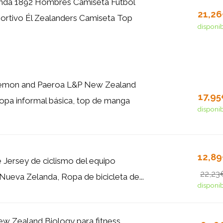
nda 1892 Hombres Camiseta Fútbol
21,2
rtivo Él Zealanders Camiseta Top
disponi
emon and Paeroa L&P New Zealand
17,9
ropa informal básica, top de manga
disponi
12,8
 Jersey de ciclismo del equipo
22,23
Nueva Zelanda, Ropa de bicicleta de...
disponi
w Zealand Biology para fitness,