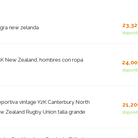
23,3
egra new zelanda
disponi
AK New Zealand, hombres con ropa
24,0
disponi
portiva vintage Y2K Canterbury North
21,2
w Zealand Rugby Union talla grande
disponi