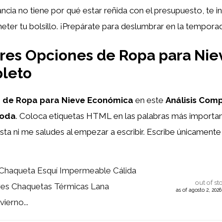
ncia no tiene por qué estar reñida con el presupuesto, te i
ter tu bolsillo. ¡Prepárate para deslumbrar en la temporad
res Opciones de Ropa para Ni
pleto
s de Ropa para Nieve Económica
en este
Análisis Com
Moda
. Coloca etiquetas HTML
en las palabras más importan
esta ni me saludes al empezar a escribir. Escribe únicament
haqueta Esquí Impermeable Cálida
out of st
es Chaquetas Térmicas Lana
as of agosto 2, 202
ierno...