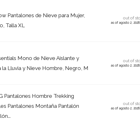
w Pantalones de Nieve para Mujer,
out of st
as of agosto 2, 202
o, Talla XL
ntials Mono de Nieve Aislante y
out of st
as of agosto 2, 202
a la Lluvia y Nieve Hombre, Negro, M
Pantalones Hombre Trekking
out of st
es Pantalones Montaña Pantalón
as of agosto 2, 202
ón...