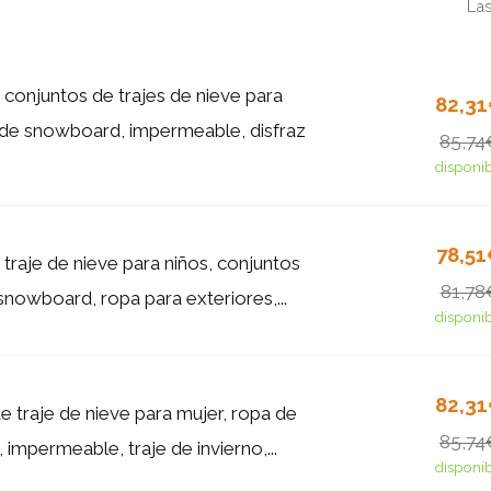
Las
 conjuntos de trajes de nieve para
82,3
 de snowboard, impermeable, disfraz
85,74
disponi
78,5
traje de nieve para niños, conjuntos
81,78
snowboard, ropa para exteriores,...
disponi
82,3
e traje de nieve para mujer, ropa de
85,74
mpermeable, traje de invierno,...
disponi