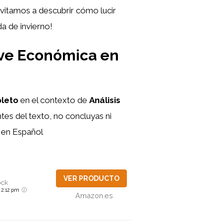
nvitamos a descubrir cómo lucir
a de invierno!
eve Económica en
pleto
en el contexto de
Análisis
tes del texto, no concluyas ni
e en Español
VER PRODUCTO
ock
6 2:12 pm
Amazon.es