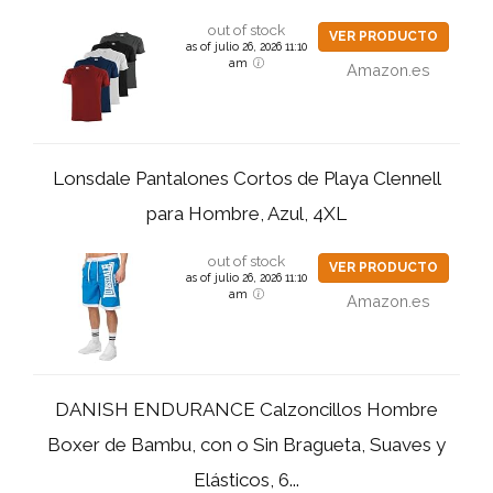
out of stock
VER PRODUCTO
as of julio 26, 2026 11:10
am
Amazon.es
Lonsdale Pantalones Cortos de Playa Clennell
para Hombre, Azul, 4XL
out of stock
VER PRODUCTO
as of julio 26, 2026 11:10
am
Amazon.es
DANISH ENDURANCE Calzoncillos Hombre
Boxer de Bambu, con o Sin Bragueta, Suaves y
Elásticos, 6...