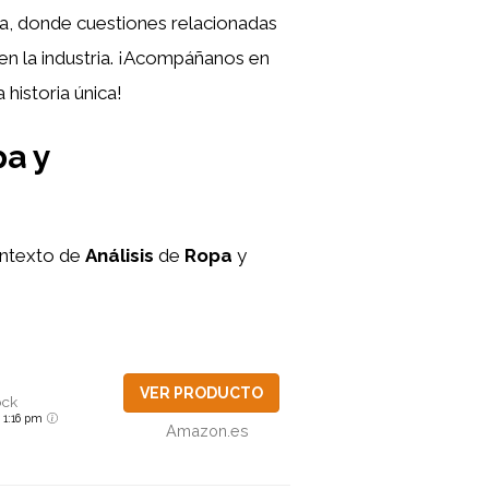
a, donde cuestiones relacionadas
 en la industria. ¡Acompáñanos en
istoria única!
a y
ontexto de
Análisis
de
Ropa
y
VER PRODUCTO
ock
6 1:16 pm
Amazon.es