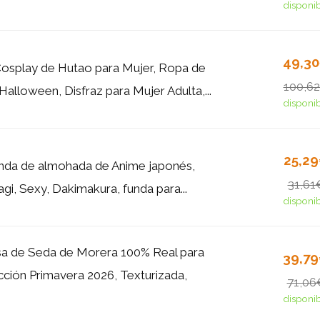
disponi
49,3
Cosplay de Hutao para Mujer, Ropa de
100,6
alloween, Disfraz para Mujer Adulta,...
disponi
25,2
nda de almohada de Anime japonés,
31,61
gi, Sexy, Dakimakura, funda para...
disponi
sa de Seda de Morera 100% Real para
39,7
cción Primavera 2026, Texturizada,
71,06
disponi