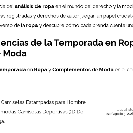
cia del
análisis de ropa
en el mundo del derecho y la mod
as registradas y derechos de autor juegan un papel crucial
iverso de la
ropa
y descubre cómo cada prenda cuenta una h
encias de la Temporada en Rop
e Moda
emporada
en
Ropa
y
Complementos
de
Moda
en el c
Camisetas Estampadas para Hombre
out of st
ómodas Camisetas Deportivas 3D De
as of agosto 5, 202
...