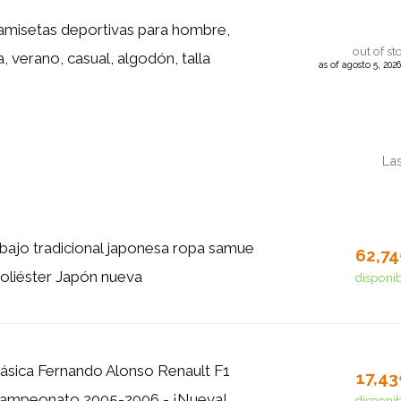
isetas deportivas para hombre,
out of st
 verano, casual, algodón, talla
as of agosto 5, 202
La
bajo tradicional japonesa ropa samue
62,7
poliéster Japón nueva
disponi
ásica Fernando Alonso Renault F1
17,4
ampeonato 2005-2006 - ¡Nueva!
disponi