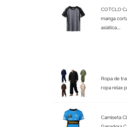
COTCLO Cam
manga corta,
asiática,...
Ropa de tra
ropa relax 
Camiseta Cl
Ganadora C