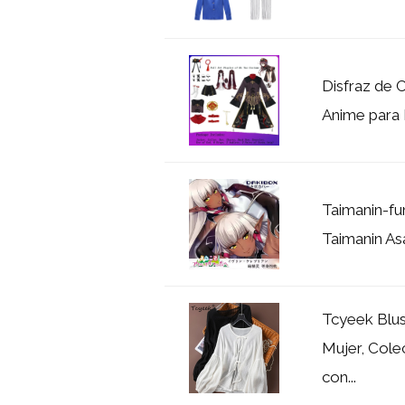
Disfraz de 
Anime para H
Taimanin-fu
Taimanin Asa
Tcyeek Blu
Mujer, Cole
con...