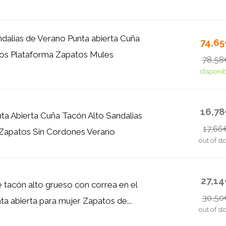
dalias de Verano Punta abierta Cuña
74,6
os Plataforma Zapatos Mules
78,58
disponi
16,7
ta Abierta Cuña Tacón Alto Sandalias
17,66
 Zapatos Sin Cordones Verano
out of st
27,1
e tacón alto grueso con correa en el
30,50
nta abierta para mujer Zapatos de...
out of st