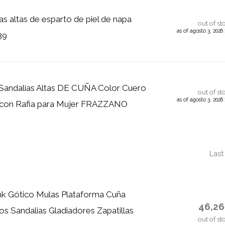
 altas de esparto de piel de napa
out of st
as of agosto 3, 202
39
andalias Altas DE CUÑA Color Cuero
out of st
as of agosto 3, 202
e con Rafia para Mujer FRAZZANO
Last
k Gótico Mulas Plataforma Cuña
46,2
os Sandalias Gladiadores Zapatillas
out of st