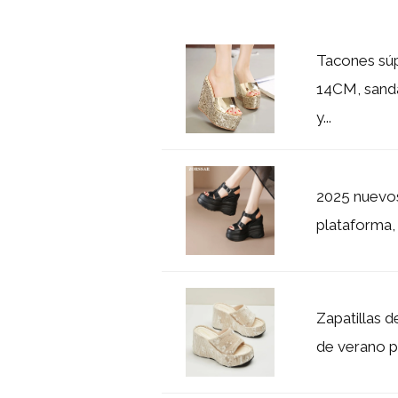
Tacones súp
14CM, sanda
y...
2025 nuevos
plataforma, 
Zapatillas 
de verano pa