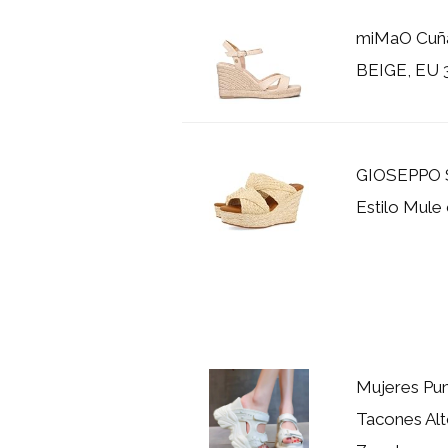
miMaO Cuñas
BEIGE, EU 
GIOSEPPO S
Estilo Mul
Mujeres Pun
Tacones Alt