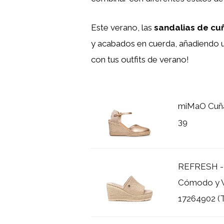
Este verano, las
sandalias de cu
y acabados en cuerda, añadiendo un
con tus outfits de verano!
miMaO Cuñas
39
REFRESH - 
Cómodo y Ve
17264902 (Ta