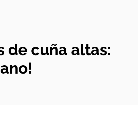
s de cuña altas:
rano!