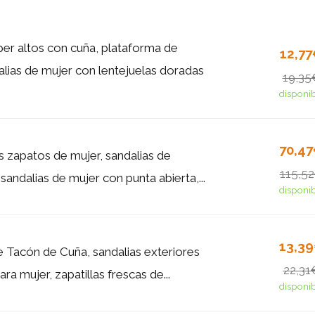
er altos con cuña, plataforma de
12,7
lias de mujer con lentejuelas doradas
19,35
disponi
70,4
 zapatos de mujer, sandalias de
115,5
sandalias de mujer con punta abierta,...
disponi
13,3
de Tacón de Cuña, sandalias exteriores
22,31
ra mujer, zapatillas frescas de...
disponi