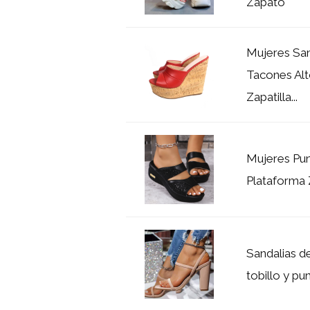
Zapato
Mujeres San
Tacones Alt
Zapatilla...
Mujeres Pun
Plataforma
Sandalias d
tobillo y pu