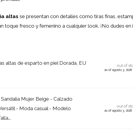
ña altas
se presentan con detalles como tiras finas, estam
 toque fresco y femenino a cualquier look. ¡No dudes en in
 altas de esparto en piel Dorada, EU
out of st
as of agosto 3, 202
Sandalia Mujer Beige - Calzado
out of st
rsátil - Moda casual - Modelo
as of agosto 3, 202
lla...