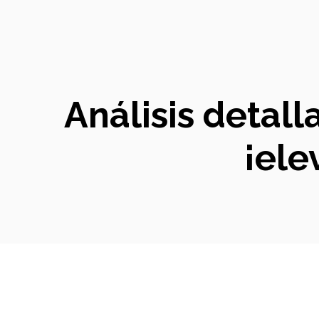
Análisis detall
¡ele