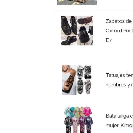
Zapatos de 
Oxford Pun
E7
Tatuajes te
hombres y m
Bata larga 
mujer, Kimon