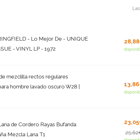
Las
INGFIELD - Lo Mejor De - UNIQUE
28,8
SUE - VINYL LP - 1972
disponi
de mezclilla rectos regulares
13,8
 para hombre lavado oscuro W28 |
disponi
23,0
 Lana de Cordero Rayas Bufanda
25,62
aña Mezcla Lana T1
disponi