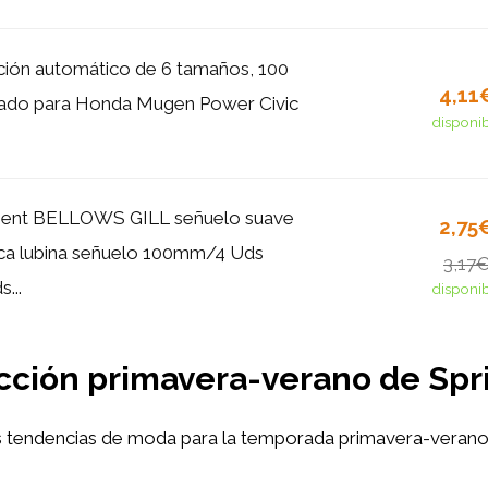
eción automático de 6 tamaños, 100
4,11
lado para Honda Mugen Power Civic
disponi
nent BELLOWS GILL señuelo suave
2,75
ca lubina señuelo 100mm/4 Uds
3,17
...
disponi
lección primavera-verano de Spr
 tendencias de moda para la temporada primavera-verano en