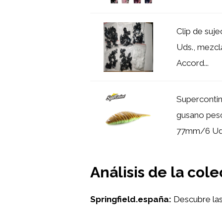
Clip de suj
Uds., mezc
Accord...
Superconti
gusano pes
77mm/6 Uds
Análisis de la co
Springfield.españa:
Descubre las