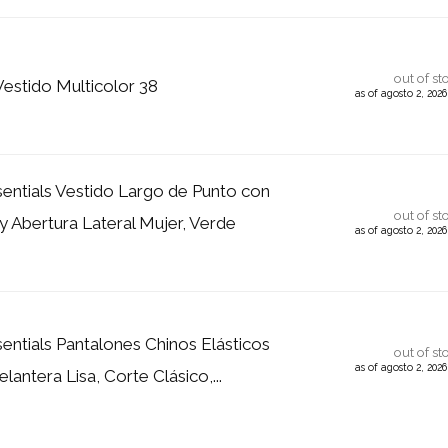
out of st
Vestido Multicolor 38
as of agosto 2, 202
ntials Vestido Largo de Punto con
out of st
y Abertura Lateral Mujer, Verde
as of agosto 2, 202
ntials Pantalones Chinos Elásticos
out of st
as of agosto 2, 202
lantera Lisa, Corte Clásico,...