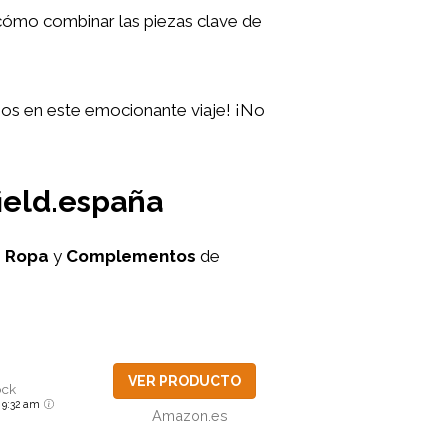
s cómo combinar las piezas clave de
s en este emocionante viaje! ¡No
ield.españa
e
Ropa
y
Complementos
de
VER PRODUCTO
ock
6 9:32 am
Amazon.es