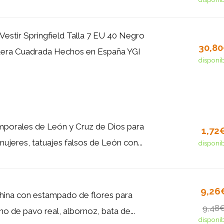
Vestir Springfield Talla 7 EU 40 Negro
30,8
tera Cuadrada Hechos en España YGI
disponi
mporales de León y Cruz de Dios para
1,72
ujeres, tatuajes falsos de León con...
disponi
9,26
china con estampado de flores para
9,48
o de pavo real, albornoz, bata de...
disponi