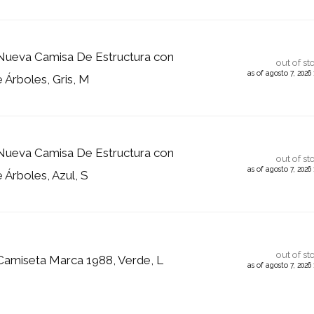
 Nueva Camisa De Estructura con
out of st
as of agosto 7, 202
Árboles, Gris, M
 Nueva Camisa De Estructura con
out of st
as of agosto 7, 202
Árboles, Azul, S
out of st
 Camiseta Marca 1988, Verde, L
as of agosto 7, 202