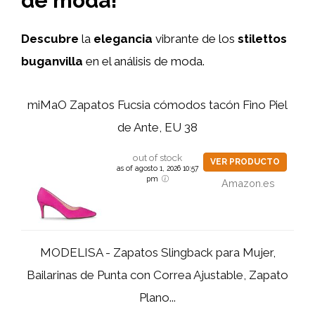
de moda!
Descubre
la
elegancia
vibrante de los
stilettos
buganvilla
en el análisis de moda.
miMaO Zapatos Fucsia cómodos tacón Fino Piel
de Ante, EU 38
out of stock
VER PRODUCTO
as of agosto 1, 2026 10:57
pm
Amazon.es
MODELISA - Zapatos Slingback para Mujer,
Bailarinas de Punta con Correa Ajustable, Zapato
Plano...