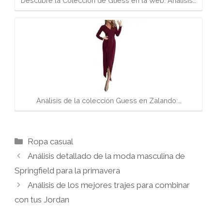
Descubre la Colección de Guess en la Web: Análisis…
Análisis de la colección Guess en Zalando:…
Categorías
Ropa casual
Análisis detallado de la moda masculina de
Springfield para la primavera
Análisis de los mejores trajes para combinar
con tus Jordan