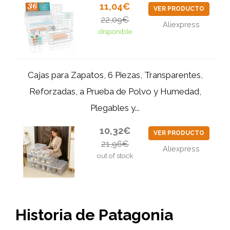
11,04€
VER PRODUCTO
22,09€
Aliexpress
disponible
Cajas para Zapatos, 6 Piezas, Transparentes,
Reforzadas, a Prueba de Polvo y Humedad,
Plegables y...
10,32€
VER PRODUCTO
21,96€
Aliexpress
out of stock
Historia de Patagonia