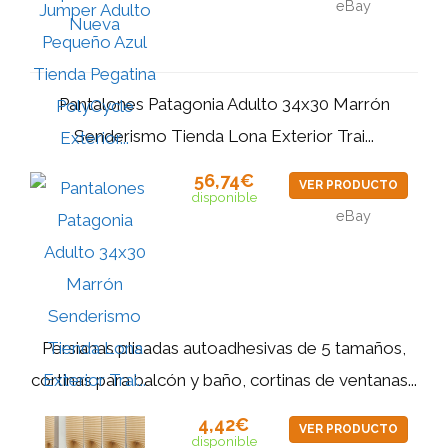
eBay
Pantalones Patagonia Adulto 34x30 Marrón
Senderismo Tienda Lona Exterior Trai...
56,74€
VER PRODUCTO
disponible
eBay
Persianas plisadas autoadhesivas de 5 tamaños,
cortinas para balcón y baño, cortinas de ventanas...
4,42€
VER PRODUCTO
disponible