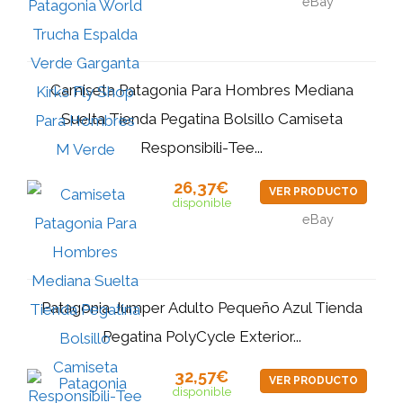
eBay
Camiseta Patagonia Para Hombres Mediana
Suelta Tienda Pegatina Bolsillo Camiseta
Responsibili-Tee...
26,37€
VER PRODUCTO
disponible
eBay
Patagonia Jumper Adulto Pequeño Azul Tienda
Pegatina PolyCycle Exterior...
32,57€
VER PRODUCTO
disponible