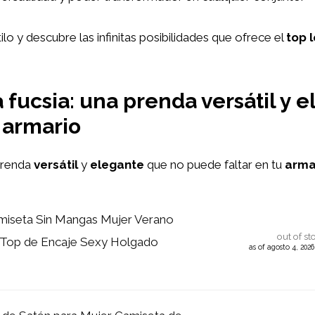
o y descubre las infinitas posibilidades que ofrece el
top 
a fucsia: una prenda versátil y 
 armario
prenda
versátil
y
elegante
que no puede faltar en tu
arma
miseta Sin Mangas Mujer Verano
out of st
 Top de Encaje Sexy Holgado
as of agosto 4, 202