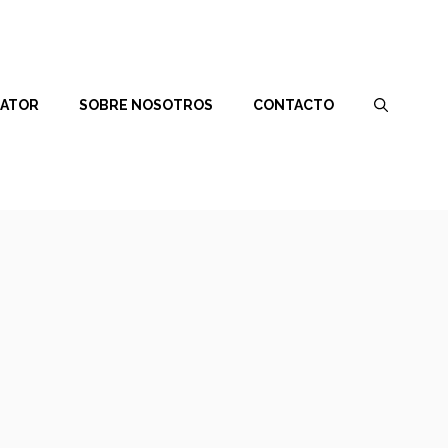
RATOR
SOBRE NOSOTROS
CONTACTO