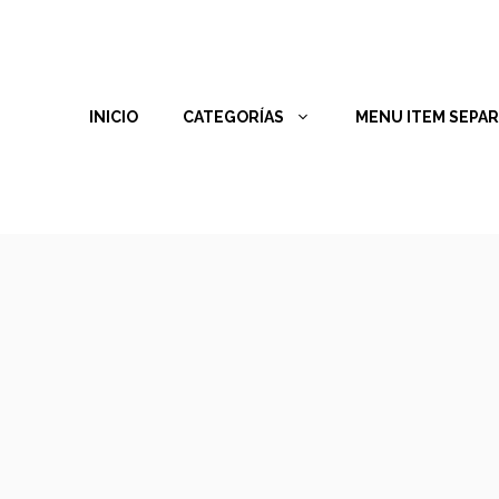
INICIO
CATEGORÍAS
MENU ITEM SEPA