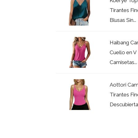
Koerye Top 
Tirantes Fi
Blusas Sin...
Haibang Ca
Cuello en V
Camisetas...
Aottori Cam
Tirantes Fi
Descubierta.