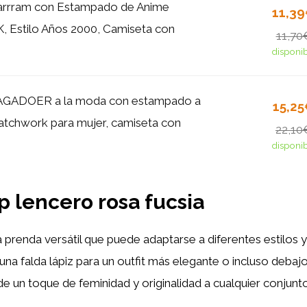
arrram con Estampado de Anime
11,3
, Estilo Años 2000, Camiseta con
11,70
disponi
AGADOER a la moda con estampado a
15,2
atchwork para mujer, camiseta con
22,10
disponi
op lencero rosa fucsia
 prenda versátil que puede adaptarse a diferentes estilos
una falda lápiz para un outfit más elegante o incluso debaj
de un toque de feminidad y originalidad a cualquier conjunto