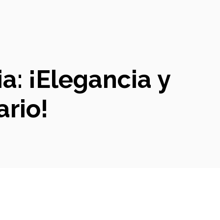
ia: ¡Elegancia y
ario!