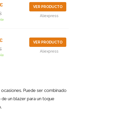
9€
VER PRODUCTO
€
Aliexpress
ble
5€
VER PRODUCTO
€
Aliexpress
ble
 y ocasiones. Puede ser combinado
o de un blazer para un toque
.