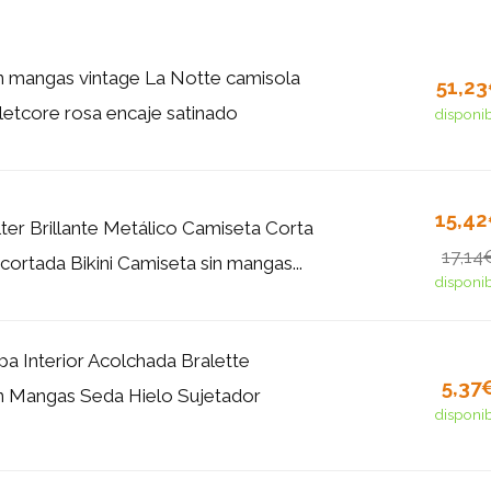
n mangas vintage La Notte camisola
51,2
letcore rosa encaje satinado
disponi
15,4
ter Brillante Metálico Camiseta Corta
17,14
ortada Bikini Camiseta sin mangas...
disponi
a Interior Acolchada Bralette
5,37
n Mangas Seda Hielo Sujetador
disponi