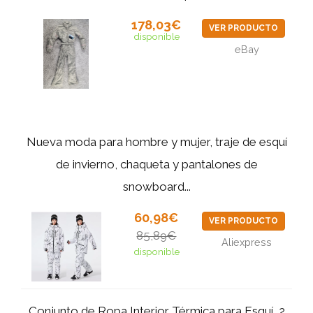
178,03€
VER PRODUCTO
disponible
eBay
Nueva moda para hombre y mujer, traje de esquí
de invierno, chaqueta y pantalones de
snowboard...
60,98€
VER PRODUCTO
85,89€
Aliexpress
disponible
Conjunto de Ropa Interior Térmica para Esquí, 2