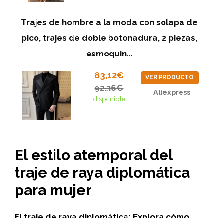
Trajes de hombre a la moda con solapa de
pico, trajes de doble botonadura, 2 piezas,
esmoquin...
83,12€
VER PRODUCTO
92,36€
Aliexpress
disponible
El estilo atemporal del
traje de raya diplomática
para mujer
El traje de raya diplomática:
Explora cómo