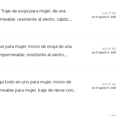
raje de esquí para mujer, de una
out of st
as of agosto 6, 202
meable, resistente al viento, cálido,...
eve para mujer, mono de esquí de una
out of st
as of agosto 6, 202
impermeable, resistente al viento,...
quí todo en uno para mujer, mono de
out of st
as of agosto 6, 202
eable para mujer, traje de nieve con...
Las