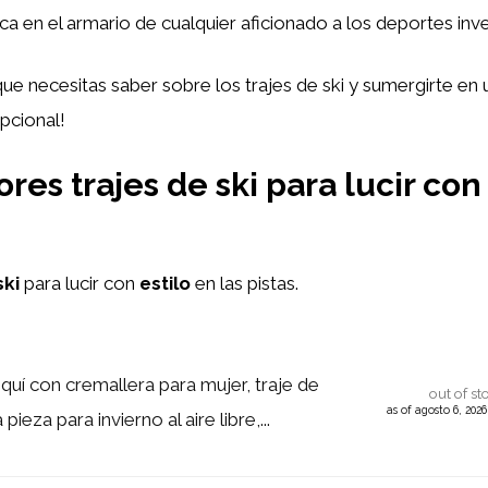
ca en el armario de cualquier aficionado a los deportes inv
que necesitas saber sobre los trajes de ski y sumergirte en
pcional!
es trajes de ski para lucir con 
ski
para lucir con
estilo
en las pistas.
uí con cremallera para mujer, traje de
out of st
as of agosto 6, 202
pieza para invierno al aire libre,...