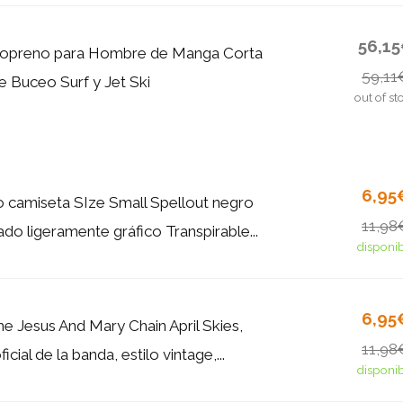
56,1
eopreno para Hombre de Manga Corta
59,11
e Buceo Surf y Jet Ski
out of st
6,95
 camiseta SIze Small Spellout negro
11,98
do ligeramente gráfico Transpirable...
disponi
6,95
e Jesus And Mary Chain April Skies,
11,98
cial de la banda, estilo vintage,...
disponi