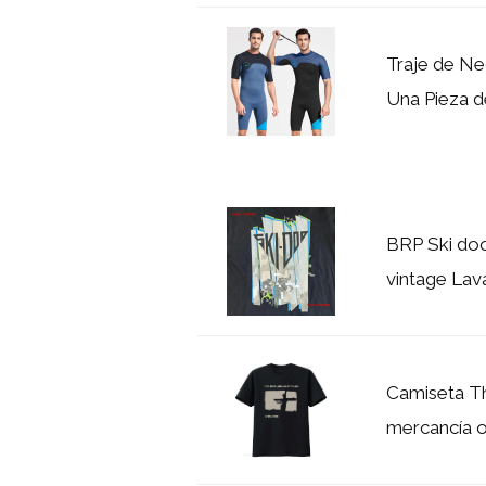
Traje de N
Una Pieza d
BRP Ski doo
vintage Lava
Camiseta Th
mercancía ofi