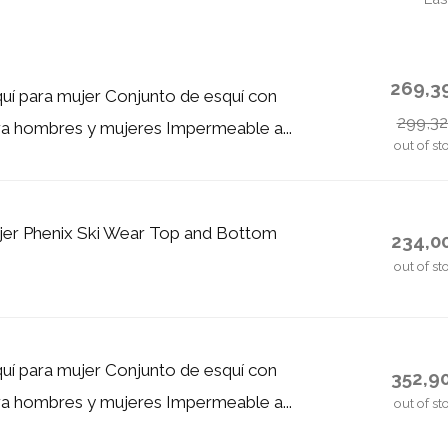
269,3
quí para mujer Conjunto de esquí con
299,3
a hombres y mujeres Impermeable a...
out of st
jer Phenix Ski Wear Top and Bottom
234,0
out of st
quí para mujer Conjunto de esquí con
352,9
a hombres y mujeres Impermeable a...
out of st