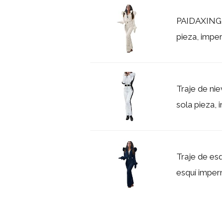
PAIDAXING T
pieza, imper
Traje de ni
sola pieza, 
Traje de es
esquí imperm