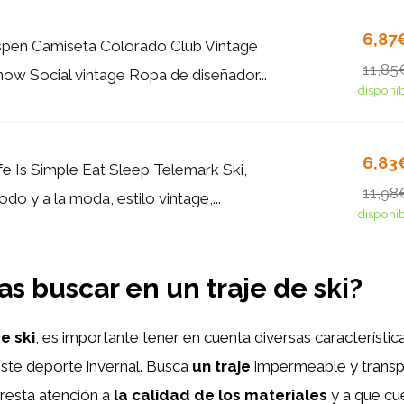
6,87
spen Camiseta Colorado Club Vintage
11,85
ow Social vintage Ropa de diseñador...
disponi
6,83
fe Is Simple Eat Sleep Telemark Ski,
11,98
o y a la moda, estilo vintage,...
disponi
as buscar en un traje de ski?
e ski
, es importante tener en cuenta diversas característ
este deporte invernal. Busca
un traje
impermeable y transp
resta atención a
la calidad de los materiales
y a que cu