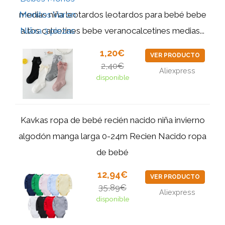
medias niña leotardos leotardos para bebé bebe
altos calcetines bebe veranocalcetines medias...
1,20€
VER PRODUCTO
2,40€
Aliexpress
disponible
Kavkas ropa de bebé recién nacido niña invierno
algodón manga larga 0-24m Recien Nacido ropa
de bebé
12,94€
VER PRODUCTO
35,89€
Aliexpress
disponible