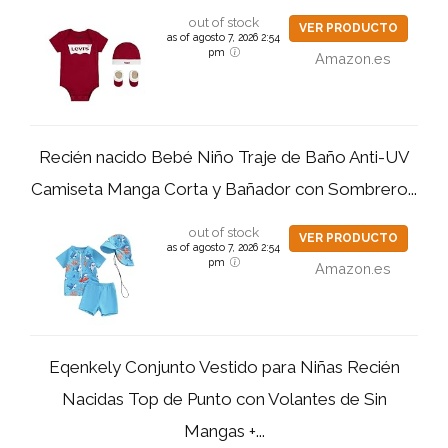
out of stock
VER PRODUCTO
as of agosto 7, 2026 2:54
pm
Amazon.es
Recién nacido Bebé Niño Traje de Baño Anti-UV
Camiseta Manga Corta y Bañador con Sombrero...
out of stock
VER PRODUCTO
as of agosto 7, 2026 2:54
pm
Amazon.es
Eqenkely Conjunto Vestido para Niñas Recién
Nacidas Top de Punto con Volantes de Sin
Mangas +...