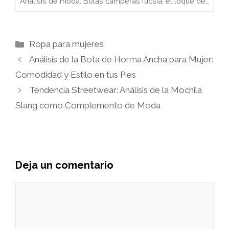
Análisis de moda: Botas camperas fucsia, el toque de…
Categorías
Ropa para mujeres
Análisis de la Bota de Horma Ancha para Mujer:
Comodidad y Estilo en tus Pies
Tendencia Streetwear: Análisis de la Mochila
Slang como Complemento de Moda
Deja un comentario
Comentario