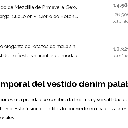
14,5
do de Mezclilla de Primavera, Sexy,
26,50
ga, Cuello en V, Cierre de Botón,...
out of st
go elegante de retazos de malla sin
10,3
ido de fiesta sin tirantes de moda de...
out of st
atemporal del vestido denim pal
nor
es una prenda que combina la frescura y versatilidad d
onor. Esta fusión de estilos lo convierte en una pieza at
onales.