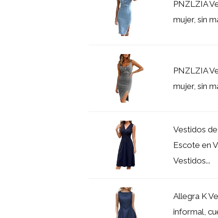
PNZLZIA Ves
mujer, sin m
PNZLZIA Ves
mujer, sin m
Vestidos de
Escote en V
Vestidos...
Allegra K Ve
informal, c