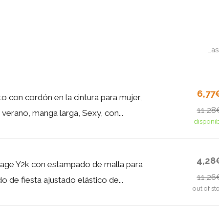
Las
6,77
o con cordón en la cintura para mujer,
11,28
verano, manga larga, Sexy, con...
disponi
4,28
tage Y2k con estampado de malla para
11,26
do de fiesta ajustado elástico de...
out of st