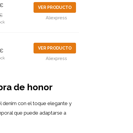
8€
VER PRODUCTO
€
Aliexpress
ock
VER PRODUCTO
2€
ock
Aliexpress
abra de honor
el denim con el toque elegante y
emporal que puede adaptarse a