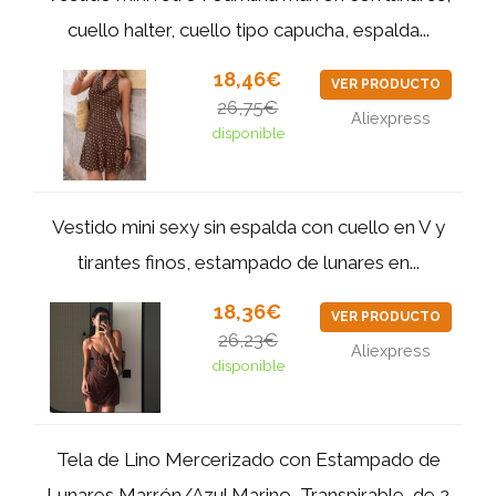
cuello halter, cuello tipo capucha, espalda...
18,46€
VER PRODUCTO
26,75€
Aliexpress
disponible
Vestido mini sexy sin espalda con cuello en V y
tirantes finos, estampado de lunares en...
18,36€
VER PRODUCTO
26,23€
Aliexpress
disponible
Tela de Lino Mercerizado con Estampado de
Lunares Marrón/Azul Marino, Transpirable, de 2