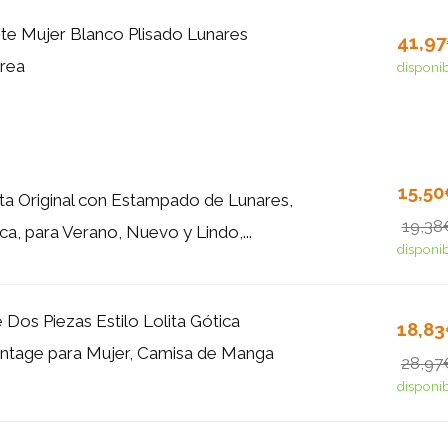
nte Mujer Blanco Plisado Lunares
41,9
rea
disponi
15,5
ita Original con Estampado de Lunares,
19,38
a, para Verano, Nuevo y Lindo,...
disponi
 Dos Piezas Estilo Lolita Gótica
18,8
ntage para Mujer, Camisa de Manga
28,97
disponi