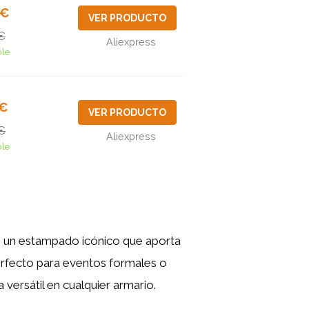
9€
VER PRODUCTO
€
Aliexpress
ble
1€
VER PRODUCTO
€
Aliexpress
ble
n un estampado icónico que aporta
 perfecto para eventos formales o
 versátil en cualquier armario.