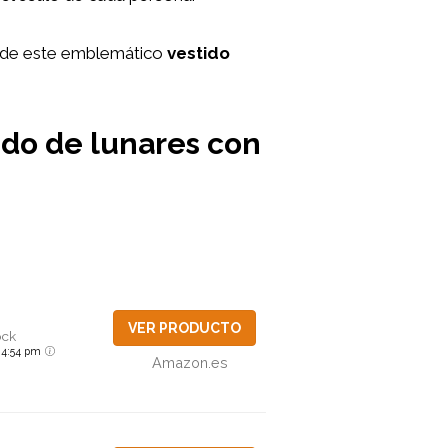
és de este emblemático
vestido
tido de lunares con
VER PRODUCTO
ock
6 4:54 pm
Amazon.es