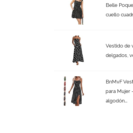
Belle Poque
cuello cuadr
Vestido de v
delgados, v
BnMvF Vesti
para Mujer 
algodón...