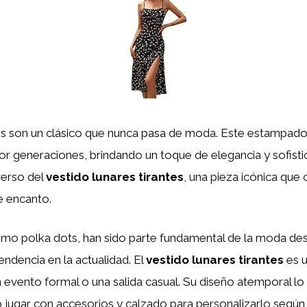
es son un clásico que nunca pasa de moda. Este estampad
or generaciones, brindando un toque de elegancia y sofistic
verso del
vestido lunares tirantes
, una pieza icónica que 
e encanto.
omo polka dots, han sido parte fundamental de la moda d
endencia en la actualidad. El
vestido lunares tirantes
es u
n evento formal o una salida casual. Su diseño atemporal l
 jugar con accesorios y calzado para personalizarlo según 