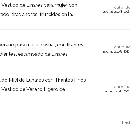
 Vestido de lunares para mujer con
out of st
as of agosto 8, 202
ado, tiras anchas, fruncidos en la...
erano para mujer, casual, con tirantes
out of st
as of agosto 8, 202
olantes, estampado de lunares,...
do Midi de Lunares con Tirantes Finos
out of st
- Vestido de Verano Ligero de
as of agosto 8, 202
Las