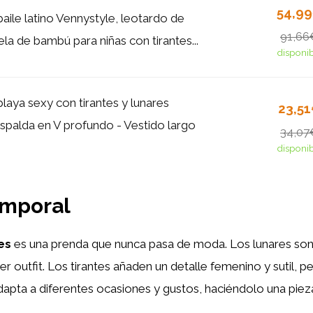
54,9
aile latino Vennystyle, leotardo de
91,66
ela de bambú para niñas con tirantes...
disponi
laya sexy con tirantes y lunares
23,5
espalda en V profundo - Vestido largo
34,07
disponi
temporal
es
es una prenda que nunca pasa de moda. Los lunares so
er outfit. Los tirantes añaden un detalle femenino y sutil,
adapta a diferentes ocasiones y gustos, haciéndolo una pieza