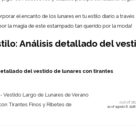
orar el encanto de los lunares en tu estilo diario a trav
r por la magia de este estampado tan querido por la moda!
ilo: Análisis detallado del ves
detallado del vestido de lunares con tirantes
 Vestido Largo de Lunares de Verano
out of st
con Tirantes Finos y Ribetes de
as of agosto 8, 202