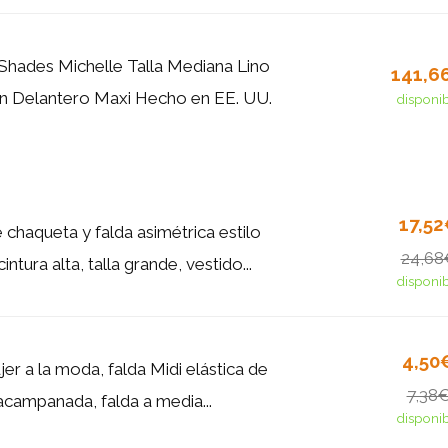
Shades Michelle Talla Mediana Lino
141,6
n Delantero Maxi Hecho en EE. UU.
disponi
17,5
 chaqueta y falda asimétrica estilo
24,68
ntura alta, talla grande, vestido...
disponi
4,50
er a la moda, falda Midi elástica de
7,38
 acampanada, falda a media...
disponi