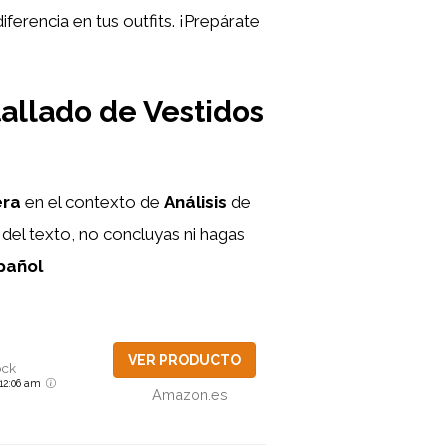
erencia en tus outfits. ¡Prepárate
tallado de Vestidos
era
en el contexto de
Análisis
de
del texto, no concluyas ni hagas
pañol
VER PRODUCTO
ock
6 12:06 am
Amazon.es