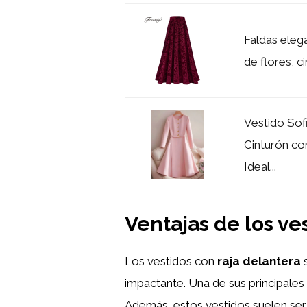
Faldas eleg
de flores, ci
Vestido Sof
Cinturón co
Ideal...
Ventajas de los ve
Los vestidos con
raja delantera
s
impactante. Una de sus principales 
Además, estos vestidos suelen ser 