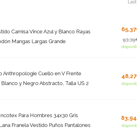
Last
65,3
ido Camisa Vince Azul y Blanco Rayas
93,39
odón Mangas Largas Grande
disponi
o Anthropologie Cuello en V Frente
48,2
 Blanco y Negro Abstracto, Talla US 2
disponi
Incotex Para Hombres 34x30 Gris
83,9
Lana Franela Vestido Puños Pantalones
disponi