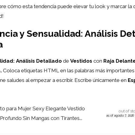
re cómo esta tendencia puede elevar tu look y marcar la dif
d!
cia y Sensualidad: Análisis De
a
lidad:
Análisis
Detallado
de
Vestidos
con
Raja
Delant
.
Coloca etiquetas HTML
en las palabras más importantes 
 me saludes al empezar a escribir. Escribe únicamente en
Es
to para Mujer Sexy Elegante Vestido
out of st
as of agosto 7, 202
 Profundo Sin Mangas con Tirantes...