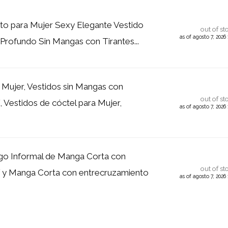
to para Mujer Sexy Elegante Vestido
out of st
as of agosto 7, 202
 Profundo Sin Mangas con Tirantes...
 Mujer, Vestidos sin Mangas con
out of st
, Vestidos de cóctel para Mujer,
as of agosto 7, 202
go Informal de Manga Corta con
out of st
 y Manga Corta con entrecruzamiento
as of agosto 7, 202