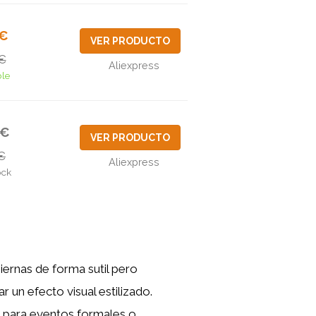
0€
VER PRODUCTO
€
Aliexpress
ble
6€
VER PRODUCTO
€
Aliexpress
ock
iernas de forma sutil pero
r un efecto visual estilizado.
a para eventos formales o