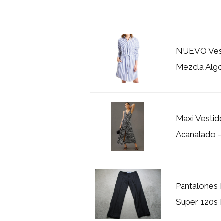
NUEVO Vest
Mezcla Alg
Maxi Vestid
Acanalado -
Pantalones 
Super 120s 