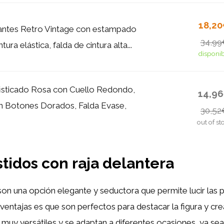
18,2
antes Retro Vintage con estampado
34,99
ntura elástica, falda de cintura alta...
disponi
isticado Rosa con Cuello Redondo,
14,9
n Botones Dorados, Falda Evase,
30,52
out of st
stidos con raja delantera
on una opción elegante y seductora que permite lucir las p
ventajas es que son perfectos para destacar la figura y crea
muy versátiles y se adaptan a diferentes ocasiones, ya se