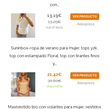
con...
13,19€
VER PRODUCTO
13,25€
Aliexpress
out of stock
Suninbox-ropa de verano para mujer, tops y2k,
top con estampado Floral, top con tirantes finos
y...
21,42€
VER PRODUCTO
30,60€
Aliexpress
disponible
Maxivestido liso con volantes para mujer, vestidos