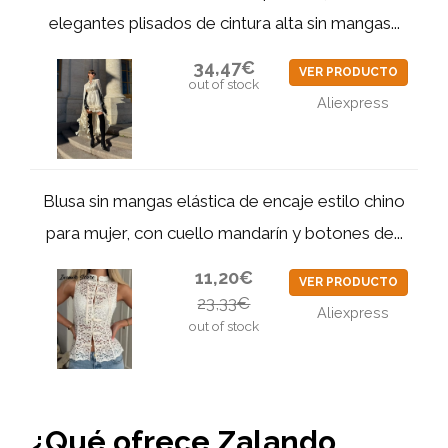
elegantes plisados de cintura alta sin mangas...
34,47€
VER PRODUCTO
out of stock
Aliexpress
Blusa sin mangas elástica de encaje estilo chino
para mujer, con cuello mandarín y botones de...
11,20€
VER PRODUCTO
23,33€
Aliexpress
out of stock
¿Qué ofrece Zalando