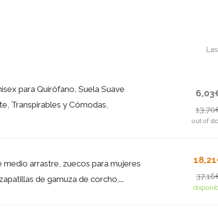
Las
nisex para Quirófano, Suela Suave
6,03
nte, Transpirables y Cómodas,
13,70
out of st
18,2
e medio arrastre, zuecos para mujeres
37,16
zapatillas de gamuza de corcho,...
disponi