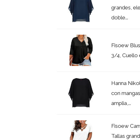
grandes, el
doble...
Fisoew Blus
3/4, Cuello 
Hanna Nikol
con mangas 
amplia,...
Fisoew Cami
Tallas grand