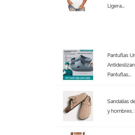
Ligera...
Pantuflas U
Antidesliza
Pantuflas...
Sandalias d
y hombres, 