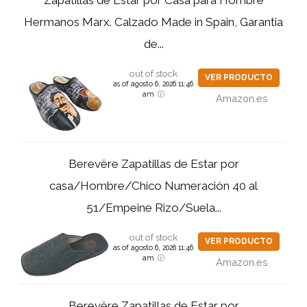
Hermanos Marx. Calzado Made in Spain, Garantia
de...
out of stock
VER PRODUCTO
as of agosto 6, 2026 11:46
am
Amazon.es
Berevëre Zapatillas de Estar por
casa/Hombre/Chico Numeración 40 al
51/Empeine Rizo/Suela...
out of stock
VER PRODUCTO
as of agosto 6, 2026 11:46
am
Amazon.es
Berevëre Zapatillas de Estar por