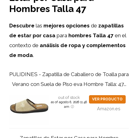
Hombres Talla 47
Descubre
las
mejores opciones
de
zapatillas
de estar por casa
para
hombres Talla 47
en el
contexto de
análisis de ropa y complementos
de moda
.
PULIDINES - Zapatilla de Caballero de Toalla para
Verano con Suela de Piso eva Hombre Talla: 47...
out of stock
VER PRODUCTO
as of agosto 6, 2026 11:46
am
Amazon.es
Zapatillas de Estar por Casa para Hombre